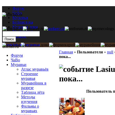
Форум
ЧаВо
Муравьи
Библиотека
Муравьи дома
Мастерская
Каталог
antclub.ru
Главная
»
Пользователи
»
null
Форум
пока...
ЧаВо
Муравьи
Lasiu
Атлас муравьёв
Строение
пока...
муравья
Муравейник в
разрезе
Пользователь п
Таблица лёта
Методы
изучения
Фильмы о
муравьях