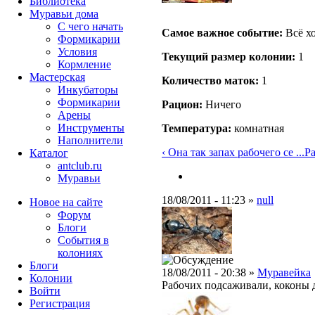
Библиотека
Муравьи дома
С чего начать
Самое важное событие:
Всё хо
Формикарии
Условия
Текущий размер кoлонии:
1
Кормление
Мастерская
Количество маток:
1
Инкубаторы
Формикарии
Рацион:
Ничего
Арены
Инструменты
Температура:
комнатная
Наполнители
‹ Она так запах рабочего се ...
Ра
Каталог
antclub.ru
Муравьи
18/08/2011 - 11:23 »
null
Новое на сайте
Форум
Блоги
События в
колониях
Блоги
18/08/2011 - 20:38 »
Муравейка
Колонии
Рабочих подсаживали, коконы д
Войти
Peгиcтpaция