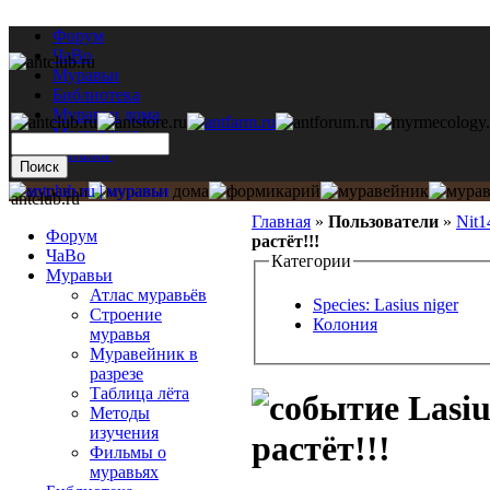
Форум
ЧаВо
Муравьи
Библиотека
Муравьи дома
Мастерская
Каталог
antclub.ru
Главная
»
Пользователи
»
Nit1
Форум
растёт!!!
ЧаВо
Категории
Муравьи
Атлас муравьёв
Species: Lasius niger
Строение
Колония
муравья
Муравейник в
разрезе
Таблица лёта
Lasiu
Методы
изучения
растёт!!!
Фильмы о
муравьях