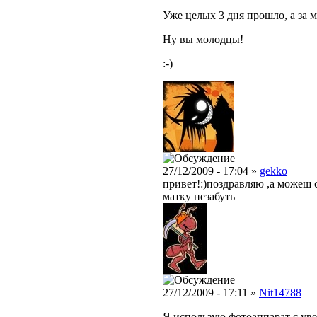
Уже целых 3 дня прошло, а за м
Ну вы молодцы!
:-)
27/12/2009 - 17:04 »
gekko
привет!:)поздравляю ,а можеш с
матку незабуть
27/12/2009 - 17:11 »
Nit14788
Я использую фотоаппарат с ув