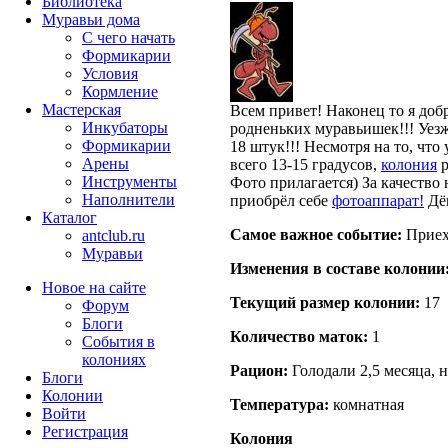
Библиотека
Муравьи дома
С чего начать
Формикарии
Условия
Кормление
Мастерская
Всем привет! Наконец то я добр
Инкубаторы
родненьких муравьишек!!! Уезж
Формикарии
18 штук!!! Несмотря на то, что
Арены
всего 13-15 градусов,
колония
р
Инструменты
Фото прилагается) За качество
Наполнители
приобрёл себе
фотоаппарат!
Дёш
Каталог
Самое важное событие:
Приех
antclub.ru
Муравьи
Изменения в составе кoлонии
Новое на сайте
Текущий размер кoлонии:
17
Форум
Блоги
Количество маток:
1
События в
колониях
Рацион:
Голодали 2,5 месяца, н
Блоги
Колонии
Температура:
комнатная
Войти
Peгиcтpaция
Колония