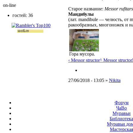
on-line
Старое название:
Messor rufitars
Мандибулы
гостей: 36
(лат. mandibule — челюсть, от 
ракообразных, многоножек и н
Гора мусора.
‹ Messor structor
^ Messor structor
27/06/2018 - 13:05 »
Nikita
Форум
ЧаВо
Муравьи
Библиотек
Муравьи до
Мастерска