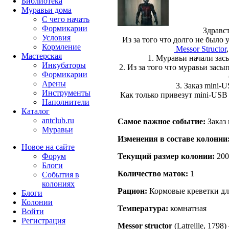
Библиотека
Муравьи дома
С чего начать
Формикарии
Здравс
Условия
Из за того что долго не было
Кормление
Messor Structor
Мастерская
1. Муравьи начали за
Инкубаторы
2. Из за того что муравьи зас
Формикарии
Арены
3. Заказ mini-
Инструменты
Как только привезут mini-USB 
Наполнители
Каталог
antclub.ru
Самое важное событие:
Заказ 
Муравьи
Изменения в составе кoлонии
Новое на сайте
Форум
Текущий размер кoлонии:
200
Блоги
Количество маток:
1
События в
колониях
Рацион:
Кормовые креветки для
Блоги
Колонии
Температура:
комнатная
Войти
Peгиcтpaция
Messor structor
(Latreille, 1798)