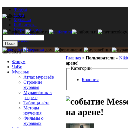
Форум
ЧаВо
Муравьи
Библиотека
Муравьи дома
Мастерская
Каталог
antclub.ru
Главная
»
Пользователи
»
Niki
Форум
арене!
ЧаВо
Категории
Муравьи
Атлас муравьёв
Колония
Строение
муравья
Муравейник в
разрезе
Messo
Таблица лёта
Методы
на арене!
изучения
Фильмы о
муравьях