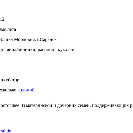
12
емя лёта
ублика Мордовия, г.Саранск
д - яйца/личинки, расплод - куколки
нкубатор
несколько
колоний
состоящее из материнской и дочерних семей, поддерживающих 
estinin