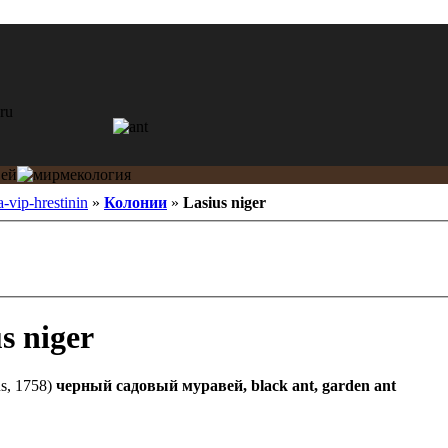
a-vip-hrestinin
»
Колонии
»
Lasius niger
s niger
s, 1758)
черный садовый муравей, black ant, garden ant