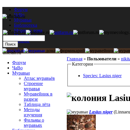
Форум
ЧаВо
Муравьи
Библиотека
Муравьи дома
Мастерская
Каталог
antclub.ru
Главная
»
Пользователи
»
nikit
Форум
Категории
ЧаВо
Муравьи
Species: Lasius niger
Атлас муравьёв
Строение
муравья
Муравейник в
Lasiu
разрезе
Таблица лёта
Методы
Lasius niger
(Linnaeu
изучения
Фильмы о
муравьях