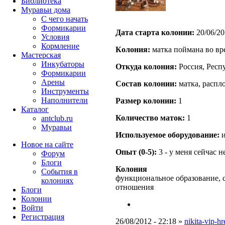
Библиотека
Муравьи дома
С чего начать
Формикарии
Дата старта кoлонии:
20/06/20
Условия
Кормление
Кoлония:
матка поймана во вр
Мастерская
Инкубаторы
Откуда кoлония:
Россия, Респ
Формикарии
Арены
Состав кoлонии:
матка, распло
Инструменты
Наполнители
Размер кoлонии:
1
Каталог
Количество маток:
1
antclub.ru
Муравьи
Используемое оборудование:
и
Новое на сайте
Опыт (0-5):
3 - у меня сейчас 
Форум
Блоги
Колония
События в
функциональное образование, 
колониях
отношения
Блоги
Колонии
Войти
Peгиcтpaция
26/08/2012 - 22:18 »
nikita-vip-hr