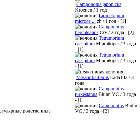
Camponotus japonicus
Kroenen / 1 год
Liometopum
microce ...
zh / 1 год - [1]
Camponotus
herculeanus
Cry / 2 года - [2]
Tetramorium
caespitum
Mipmikiper / 3 года
- [1]
Tetramorium
caespitum
Mipmikiper / 3 года
- [1]
Messor barbarus
Lada102 / 3
года
Camponotus
turkestanus
Bluhn VC / 3 года
- [1]
Camponotus
Bluhn
регулярные родственные
VC / 3 года - [2]