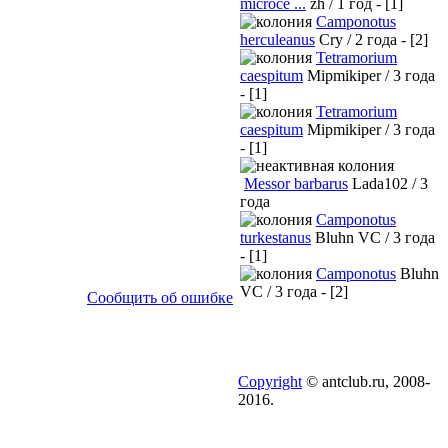
microce ...
zh / 1 год - [1]
Camponotus
herculeanus
Cry / 2 года - [2]
Tetramorium
caespitum
Mipmikiper / 3 года
- [1]
Tetramorium
caespitum
Mipmikiper / 3 года
- [1]
Messor barbarus
Lada102 / 3
года
Camponotus
turkestanus
Bluhn VC / 3 года
- [1]
Camponotus
Bluhn
VC / 3 года - [2]
Сообщить об ошибке
Copyright
© antclub.ru, 2008-
2016.