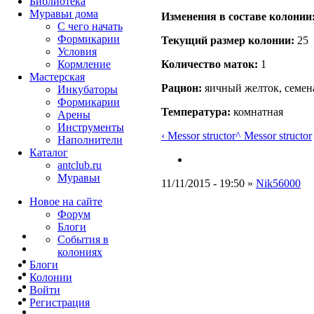
Библиотека
Муравьи дома
Изменения в составе кoлонии
С чего начать
Формикарии
Текущий размер кoлонии:
25
Условия
Кормление
Количество маток:
1
Мастерская
Рацион:
яичный желток, семен
Инкубаторы
Формикарии
Температура:
комнатная
Арены
Инструменты
‹ Messor structor
^ Messor structor
Наполнители
Каталог
antclub.ru
Муравьи
11/11/2015 - 19:50 »
Nik56000
Новое на сайте
Форум
Блоги
События в
колониях
Блоги
Колонии
Войти
Peгиcтpaция