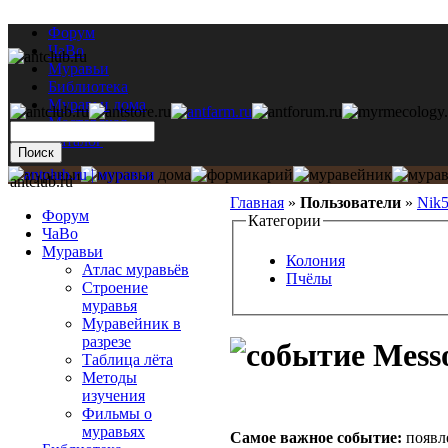
Форум
ЧаВо
Муравьи
Библиотека
Муравьи дома
Мастерская
Каталог
antclub.ru
Главная
»
Пользователи
»
Nik
Форум
Категории
ЧаВо
Муравьи
Колония
Атлас муравьёв
Пчёлы
Строение
муравья
Муравейник в
разрезе
Messo
Таблица лёта
Методы
изучения
Фильмы о
муравьях
Самое важное событие:
появл