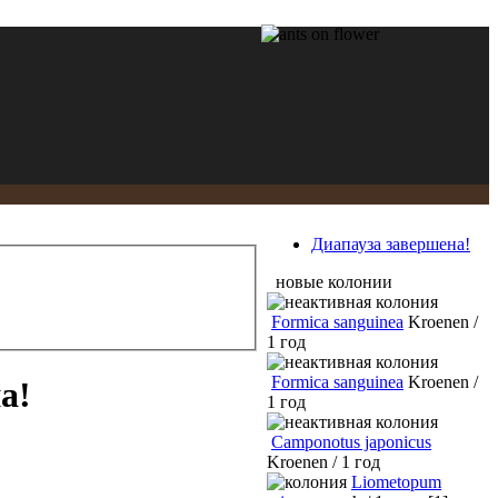
Диапауза завершена!
новые колонии
Formica sanguinea
Kroenen /
1 год
Formica sanguinea
Kroenen /
а!
1 год
Camponotus japonicus
Kroenen / 1 год
Liometopum