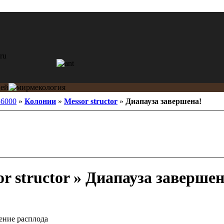
56000
»
Колонии
»
Messor structor
»
Диапауза завершена!
r structor » Диапауза завершен
ение расплода