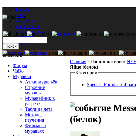
Форум
ЧаВо
Муравьи
Библиотека
Муравьи дома
Мастерская
Каталог
antclub.ru
Главная
»
Пользователи
»
NE
Форум
Яйцо (белок)
ЧаВо
Категории
Муравьи
Атлас муравьёв
Species: Formica rufibarb
Строение
муравья
Муравейник в
разрезе
Messo
Таблица лёта
Методы
(белок)
изучения
Фильмы о
муравьях