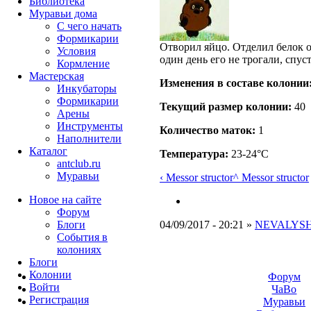
Библиотека
Муравьи дома
С чего начать
Формикарии
Отворил яйцо. Отделил белок о
Условия
один день его не трогали, спус
Кормление
Мастерская
Изменения в составе кoлонии
Инкубаторы
Формикарии
Текущий размер кoлонии:
40
Арены
Инструменты
Количество маток:
1
Наполнители
Каталог
Температура:
23-24°C
antclub.ru
Муравьи
‹ Messor structor
^ Messor structor
Новое на сайте
Форум
Блоги
04/09/2017 - 20:21 »
NEVALYS
События в
колониях
Блоги
Колонии
Форум
Войти
ЧаВо
Peгиcтpaция
Муравьи