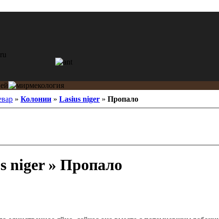
евар
»
Колонии
»
Lasius niger
»
Пропало
s niger » Пропало