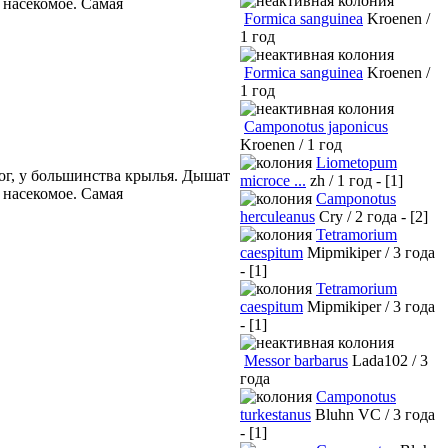
 насекомое. Самая
Formica sanguinea
Kroenen /
1 год
Formica sanguinea
Kroenen /
1 год
Camponotus japonicus
Kroenen / 1 год
Liometopum
ног, у большинства крылья. Дышат
microce ...
zh / 1 год - [1]
 насекомое. Самая
Camponotus
herculeanus
Cry / 2 года - [2]
Tetramorium
caespitum
Mipmikiper / 3 года
- [1]
Tetramorium
caespitum
Mipmikiper / 3 года
- [1]
Messor barbarus
Lada102 / 3
года
Camponotus
turkestanus
Bluhn VC / 3 года
- [1]