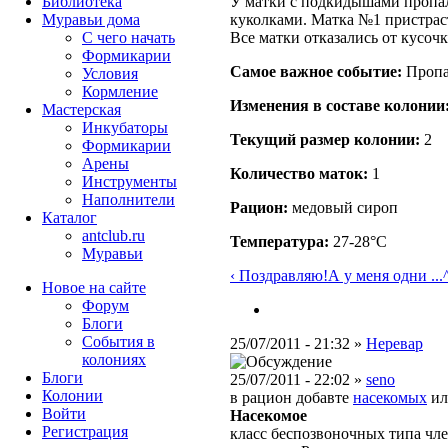
Библиотека
У матки с подкидышами пропал
Муравьи дома
куколками. Матка №1 пристрас
С чего начать
Все матки отказались от кусоч
Формикарии
Самое важное событие:
Пропа
Условия
Кормление
Изменения в составе кoлонии
Мастерская
Инкубаторы
Текущий размер кoлонии:
2
Формикарии
Арены
Количество маток:
1
Инструменты
Наполнители
Рацион:
медовый сироп
Каталог
antclub.ru
Температура:
27-28°C
Муравьи
‹ Поздравляю!А у меня одни ...
Новое на сайте
Форум
Блоги
События в
25/07/2011 - 21:32 »
Неревар
колониях
Блоги
25/07/2011 - 22:02 »
seno
Колонии
в рацион добавте
насекомых
ил
Войти
Насекомое
Peгиcтpaция
класс беспозвоночных типа чле