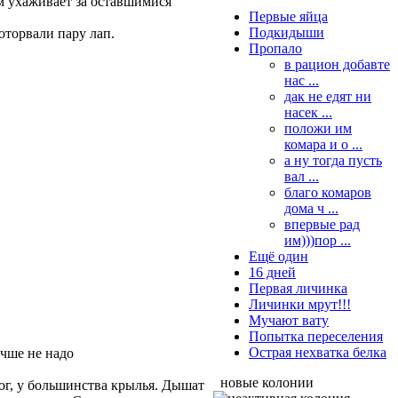
м ухаживает за оставшимися
Первые яйца
Подкидыши
оторвали пару лап.
Пропало
в рацион добавте
нас ...
дак не едят ни
насек ...
положи им
комара и о ...
а ну тогда пусть
вал ...
благо комаров
дома ч ...
впервые рад
им)))пор ...
Ещё один
16 дней
Первая личинка
Личинки мрут!!!
Мучают вату
Попытка переселения
Острая нехватка белка
учше не надо
новые колонии
ног, у большинства крылья. Дышат