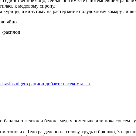
о единственное яйцо, сейчас она вместе с потемневшим рабочи
тилась к медовому сиропу.
ка курицы, а кинутому на растерзание полудохлому комару лишь 
ло яйцо
:
-расплод
^ Lasius niger
в рацион добавте насекомы ... ›
и банально желток и белок...медку поменьше или пока совсем л
нистоногих. Тело разделено на голову, грудь и брюшко, 3 пары 