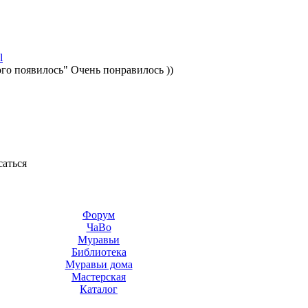
l
ого появилось" Очень понравилось ))
саться
Форум
ЧаВо
Муравьи
Библиотека
Муравьи дома
Мастерская
Каталог