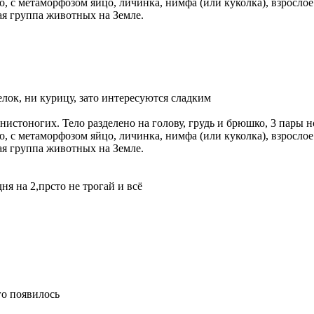
о, с метаморфозом яйцо, личинка, нимфа (или куколка), взрослое
ая группа животных на Земле.
белок, ни курицу, зато интересуются сладким
нистоногих. Тело разделено на голову, грудь и брюшко, 3 пары 
о, с метаморфозом яйцо, личинка, нимфа (или куколка), взрослое
ая группа животных на Земле.
ня на 2,прсто не трогай и всё
го появилось