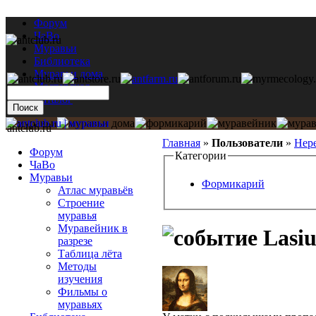
Форум
ЧаВо
Муравьи
Библиотека
Муравьи дома
Мастерская
Каталог
antclub.ru
Главная
»
Пользователи
»
Нер
Форум
Категории
ЧаВо
Муравьи
Формикарий
Атлас муравьёв
Строение
муравья
Муравейник в
Lasiu
разрезе
Таблица лёта
Методы
изучения
Фильмы о
муравьях