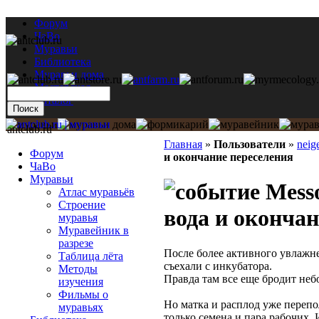
Форум
ЧаВо
Муравьи
Библиотека
Муравьи дома
Мастерская
Каталог
antclub.ru
Главная
»
Пользователи
»
neig
Форум
и окончание переселения
ЧаВо
Муравьи
Messo
Атлас муравьёв
Строение
вода и окончан
муравья
Муравейник в
разрезе
После более активного увлажн
Таблица лёта
съехали с инкубатора.
Методы
Правда там все еще бродит неб
изучения
Фильмы о
Но матка и расплод уже перепо
муравьях
только семена и пара рабочих. 