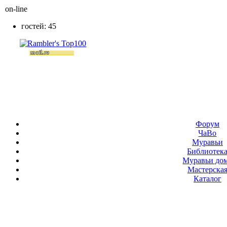
on-line
гостей: 45
Форум
ЧаВо
Муравьи
Библиотек
Муравьи до
Мастерска
Каталог