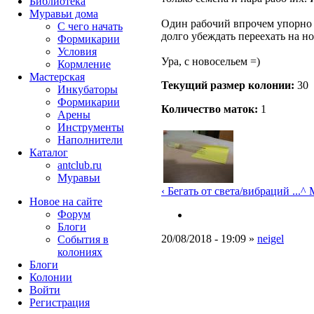
Библиотека
Муравьи дома
Один рабочий впрочем упорно 
С чего начать
долго убеждать переехать на но
Формикарии
Условия
Ура, с новосельем =)
Кормление
Мастерская
Текущий размер кoлонии:
30
Инкубаторы
Формикарии
Количество маток:
1
Арены
Инструменты
Наполнители
Каталог
antclub.ru
Муравьи
‹ Бегать от света/вибраций ...
^ 
Новое на сайте
Форум
Блоги
20/08/2018 - 19:09 »
neigel
События в
колониях
Блоги
Колонии
Войти
Peгиcтpaция