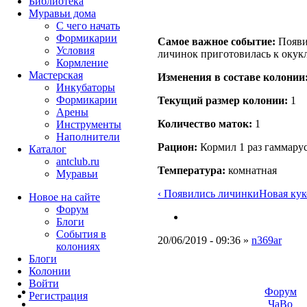
Библиотека
Муравьи дома
С чего начать
Формикарии
Самое важное событие:
Появил
Условия
личинок приготовилась к оку
Кормление
Мастерская
Изменения в составе кoлонии
Инкубаторы
Формикарии
Текущий размер кoлонии:
1
Арены
Количество маток:
1
Инструменты
Наполнители
Рацион:
Кормил 1 раз гаммару
Каталог
antclub.ru
Температура:
комнатная
Муравьи
‹ Появились личинки
Новая кук
Новое на сайте
Форум
Блоги
События в
20/06/2019 - 09:36 »
n369ar
колониях
Блоги
Колонии
Войти
Форум
Peгиcтpaция
ЧаВо