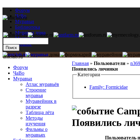
Форум
ЧаВо
Муравьи
Библиотека
Муравьи дома
Мастерская
Каталог
antclub.ru
Главная
»
Пользователи
»
n369
Форум
Появились личинки
ЧаВо
Категории
Муравьи
Атлас муравьёв
Family: Formicidae
Строение
муравья
Муравейник в
разрезе
Campo
Таблица лёта
Методы
Появились ли
изучения
Фильмы о
муравьях
Пользователь п