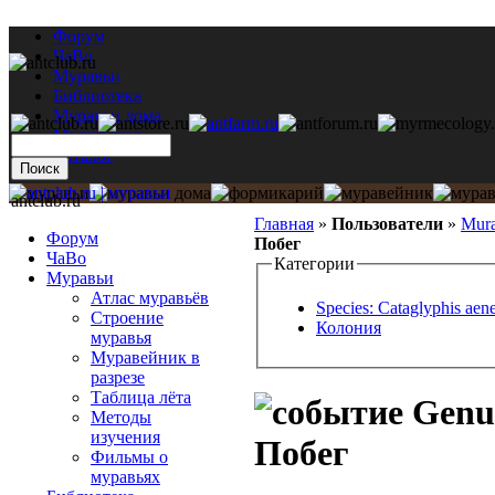
Форум
ЧаВо
Муравьи
Библиотека
Муравьи дома
Мастерская
Каталог
antclub.ru
Главная
»
Пользователи
»
Mur
Форум
Побег
ЧаВо
Категории
Муравьи
Атлас муравьёв
Species: Cataglyphis aen
Строение
Колония
муравья
Муравейник в
разрезе
Таблица лёта
Genus
Методы
изучения
Побег
Фильмы о
муравьях