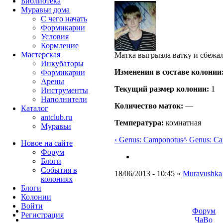
Библиотека
Муравьи дома
С чего начать
Формикарии
Условия
Кормление
Мастерская
Матка выгрызла ватку и сбежа
Инкубаторы
Изменения в составе кoлонии
Формикарии
Арены
Текущий размер кoлонии:
1
Инструменты
Наполнители
Количество маток:
—
Каталог
antclub.ru
Температура:
комнатная
Муравьи
‹ Genus: Camponotus
^ Genus: C
Новое на сайте
Форум
Блоги
События в
18/06/2013 - 10:45 »
Muravushka
колониях
Блоги
Колонии
Войти
Форум
Peгиcтpaция
ЧаВо