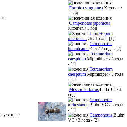
Formica sanguinea
Kroenen /
1 год
ит.
Camponotus japonicus
Kroenen / 1 год
Liometopum
microce ...
zh / 1 год - [1]
Camponotus
herculeanus
Cry / 2 года - [2]
Tetramorium
caespitum
Mipmikiper / 3 года
- [1]
Tetramorium
caespitum
Mipmikiper / 3 года
- [1]
Messor barbarus
Lada102 / 3
года
Camponotus
turkestanus
Bluhn VC / 3 года
- [1]
регулярные
Camponotus
Bluhn
VC / 3 года - [2]