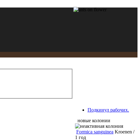
Подкинул рабочих.
новые колонии
Formica sanguinea
Kroenen /
1 год