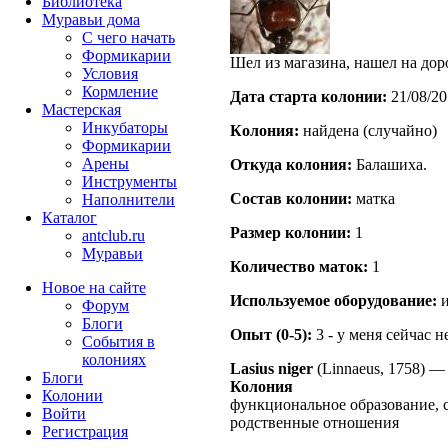
Библиотека
Муравьи дома
С чего начать
Формикарии
Шел из магазина, нашел на до
Условия
Кормление
Дата старта кoлонии:
21/08/20
Мастерская
Инкубаторы
Кoлония:
найдена (случайно)
Формикарии
Арены
Откуда кoлония:
Балашиха.
Инструменты
Состав кoлонии:
матка
Наполнители
Каталог
Размер кoлонии:
1
antclub.ru
Муравьи
Количество маток:
1
Новое на сайте
Используемое оборудование:
и
Форум
Блоги
Опыт (0-5):
3 - у меня сейчас 
События в
колониях
Lasius niger
(Linnaeus, 1758)
Блоги
Колония
Колонии
функциональное образование, 
Войти
родственные отношения
Peгиcтpaция