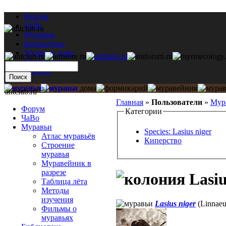
Форум
ЧаВо
Муравьи
Библиотека
Муравьи дома
Мастерская
Каталог
antclub.ru
Главная
»
Пользователи
»
Мур
Форум
Категории
ЧаВо
Муравьи
Species: Lasius niger
Атлас муравьёв
Киперство
Строение
муравья
Муравейник в
разрезе
Lasiu
Таблица лёта
Методы
изучения
Lasius niger
(Linnaeu
Фильмы о
муравьях