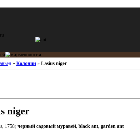
авьед
»
Колонии
»
Lasius niger
s niger
s, 1758)
черный садовый муравей, black ant, garden ant