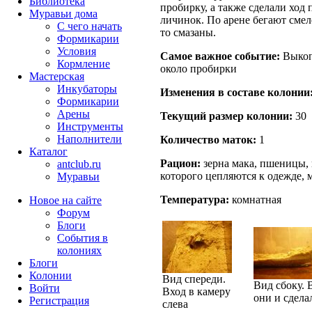
Библиотека
пробирку, а также сделали ход 
Муравьи дома
личинок. По арене бегают смеле
С чего начать
то смазаны.
Формикарии
Условия
Самое важное событие:
Выкоп
Кормление
около пробирки
Мастерская
Инкубаторы
Изменения в составе кoлонии
Формикарии
Арены
Текущий размер кoлонии:
30
Инструменты
Наполнители
Количество маток:
1
Каталог
Рацион:
зерна мака, пшеницы, 
antclub.ru
которого цепляются к одежде,
Муравьи
Температура:
комнатная
Новое на сайте
Форум
Блоги
События в
колониях
Блоги
Колонии
Вид спереди.
Вид сбоку. 
Войти
Вход в камеру
они и сдела
Peгиcтpaция
слева