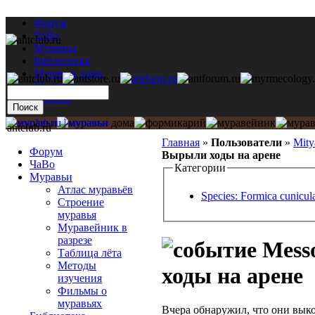
Форум
ЧаВо
Муравьи
Библиотека
Муравьи дома
Мастерская
Каталог
antclub.ru
Главная
»
Пользователи
»
Mity
Форум
Вырыли ходы на арене
ЧаВо
Категории
Муравьи
Атлас муравьёв
Species: Formica cunicula
Строение
муравья
Муравейник в
разрезе
Messo
Таблица лёта
Методы
ходы на арене
изучения
Фильмы о
муравьях
Вчера обнаружил, что они выко