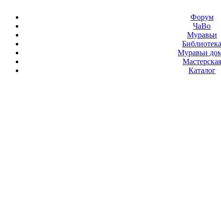
Форум
ЧаВо
Муравьи
Библиотек
Муравьи до
Мастерска
Каталог