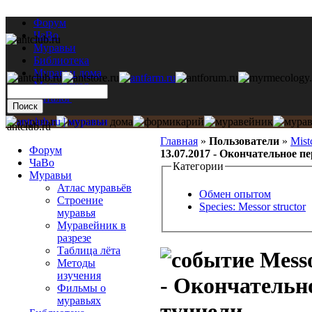
Форум
ЧаВо
Муравьи
Библиотека
Муравьи дома
Мастерская
Каталог
antclub.ru
Главная
»
Пользователи
»
Mist
Форум
13.07.2017 - Окончательное п
ЧаВо
Категории
Муравьи
Атлас муравьёв
Обмен опытом
Строение
Species: Messor structor
муравья
Муравейник в
разрезе
Таблица лёта
Messo
Методы
изучения
- Окончательно
Фильмы о
муравьях
туннели