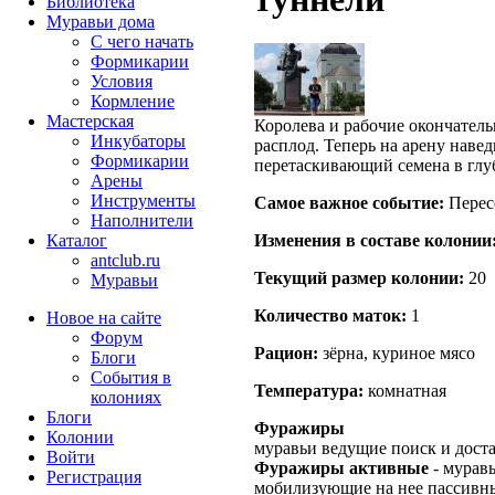
Библиотека
Муравьи дома
С чего начать
Формикарии
Условия
Кормление
Мастерская
Королева и рабочие окончатель
Инкубаторы
расплод. Теперь на арену наве
Формикарии
перетаскивающий семена в гл
Арены
Инструменты
Самое важное событие:
Перес
Наполнители
Каталог
Изменения в составе кoлонии
antclub.ru
Текущий размер кoлонии:
20
Муравьи
Количество маток:
1
Новое на сайте
Форум
Рацион:
зёрна, куриное мясо
Блоги
События в
Температура:
комнатная
колониях
Блоги
Фуражиры
Колонии
муравьи ведущие поиск и дост
Войти
Фуражиры активные
- мурав
Peгиcтpaция
мобилизующие на нее пассивн