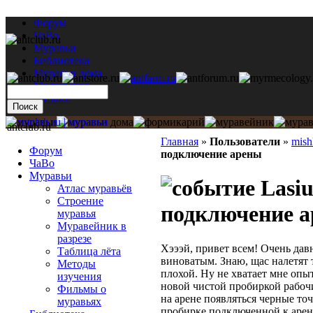
Форум
ЧаВо
Муравьи
Библиотека
Муравьи дома
Мастерская
Каталог
antclub.ru
Главная
»
Пользователи
»
mish
Форум
подключение арены
ЧаВо
Муравьи
Lasiu
Атлас муравьёв
Строение
подключение 
муравья
Муравейник в
разрезе
Хэээй, привет всем! Очень давн
Таблица лёта
виноватым. Знаю, щас налетят т
Методы
плохой. Ну не хватает мне опыт
изучения
новой чистой пробиркой рабочи
Фильмы о
на арене появляться черные то
муравьях
пробирке подключенной к арене