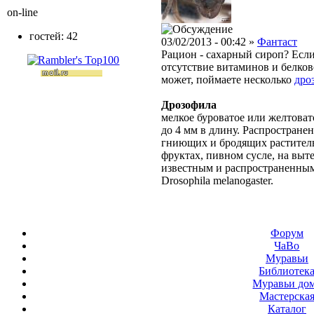
on-line
гостей: 42
03/02/2013 - 00:42 »
Фантаст
Рацион - сахарный сироп? Если
отсутствие витаминов и белков
может, поймаете несколько
дро
Дрозофила
мелкое буроватое или желтовато
до 4 мм в длину. Распростране
гниющих и бродящих раститель
фруктах, пивном сусле, на выт
известным и распространенным
Drosophila melanogaster.
Форум
ЧаВо
Муравьи
Библиотек
Муравьи до
Мастерска
Каталог