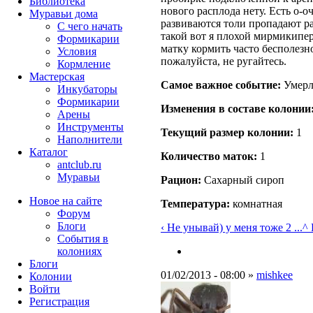
Библиотека
нового расплода нету. Есть о-о
Муравьи дома
развиваются толи пропадают ра
С чего начать
такой вот я плохой мирмикипер
Формикарии
матку кормить часто бесполезн
Условия
пожалуйста, не ругайтесь.
Кормление
Мастерская
Самое важное событие:
Умерл
Инкубаторы
Формикарии
Изменения в составе кoлонии
Арены
Инструменты
Текущий размер кoлонии:
1
Наполнители
Каталог
Количество маток:
1
antclub.ru
Муравьи
Рацион:
Сахарный сироп
Новое на сайте
Температура:
комнатная
Форум
Блоги
‹ Не унывай) у меня тоже 2 ...
^ 
События в
колониях
Блоги
01/02/2013 - 08:00 »
mishkee
Колонии
Войти
Peгиcтpaция