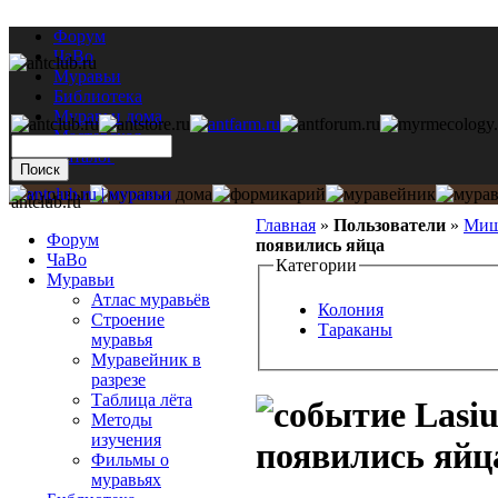
Форум
ЧаВо
Муравьи
Библиотека
Муравьи дома
Мастерская
Каталог
antclub.ru
Главная
»
Пользователи
»
Миш
Форум
появились яйца
ЧаВо
Категории
Муравьи
Атлас муравьёв
Колония
Строение
Тараканы
муравья
Муравейник в
разрезе
Таблица лёта
Lasiu
Методы
изучения
появились яйц
Фильмы о
муравьях