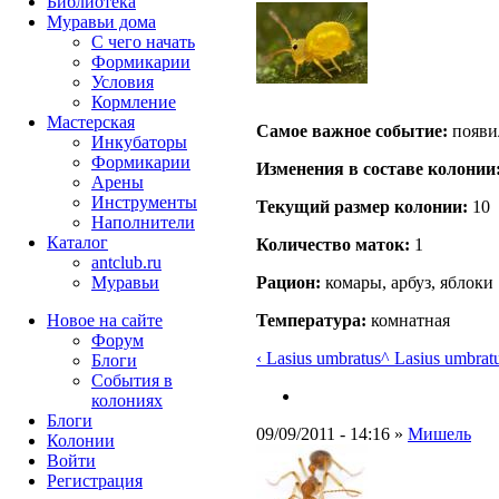
Библиотека
Муравьи дома
С чего начать
Формикарии
Условия
Кормление
Мастерская
Самое важное событие:
появи
Инкубаторы
Формикарии
Изменения в составе кoлонии
Арены
Инструменты
Текущий размер кoлонии:
10
Наполнители
Каталог
Количество маток:
1
antclub.ru
Муравьи
Рацион:
комары, арбуз, яблоки
Новое на сайте
Температура:
комнатная
Форум
‹ Lasius umbratus
^ Lasius umbrat
Блоги
События в
колониях
Блоги
09/09/2011 - 14:16 »
Мишель
Колонии
Войти
Peгиcтpaция