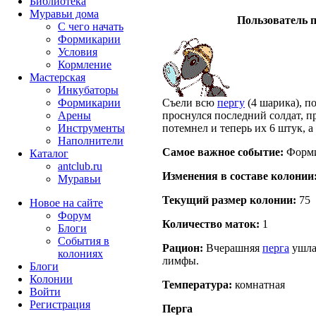
Библиотека
Муравьи дома
Пользователь п
С чего начать
Формикарии
Условия
Кормление
Мастерская
Инкубаторы
Формикарии
Съели всю
пергу
(4 шарика), п
Арены
проснулся последний солдат, п
Инструменты
потемнел и теперь их 6 штук, 
Наполнители
Самое важное событие:
Формик
Каталог
antclub.ru
Изменения в составе кoлонии
Муравьи
Текущий размер кoлонии:
75
Новое на сайте
Форум
Количество маток:
1
Блоги
События в
Рацион:
Вчерашняя
перга
ушла 
колониях
лимфы.
Блоги
Колонии
Температура:
комнатная
Войти
Peгиcтpaция
Перга