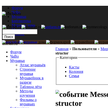
Форум
ЧаВо
Муравьи
Библиотека
Муравьи дома
Мастерская
Каталог
antclub.ru
Главная
»
Пользователи
»
Мир
Форум
structor
ЧаВо
Категории
Муравьи
Атлас муравьёв
Касты
Строение
Колония
муравья
Семья
Муравейник в
разрезе
Таблица лёта
Методы
Messo
изучения
Фильмы о
structor
муравьях