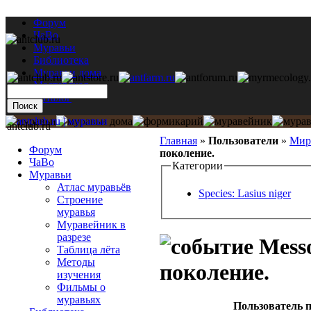
Форум
ЧаВо
Муравьи
Библиотека
Муравьи дома
Мастерская
Каталог
antclub.ru
Главная
»
Пользователи
»
Мир
Форум
поколение.
ЧаВо
Категории
Муравьи
Атлас муравьёв
Species: Lasius niger
Строение
муравья
Муравейник в
разрезе
Messo
Таблица лёта
Методы
поколение.
изучения
Фильмы о
муравьях
Пользователь п