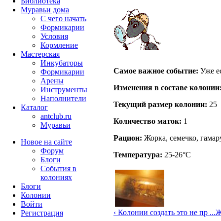
Библиотека
Муравьи дома
С чего начать
Формикарии
Условия
Кормление
Мастерская
Инкубаторы
Самое важное событие:
Уже ес
Формикарии
Арены
Изменения в составе кoлонии
Инструменты
Наполнители
Текущий размер кoлонии:
25
Каталог
antclub.ru
Количество маток:
1
Муравьи
Рацион:
Жорка, семечко, гамару
Новое на сайте
Форум
Температура:
25-26°C
Блоги
События в
колониях
Блоги
Колонии
Войти
‹ Колонии создать это не пр ...
Ж
Peгиcтpaция