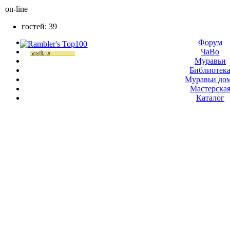
on-line
гостей: 39
Форум
ЧаВо
Муравьи
Библиотек
Муравьи до
Мастерска
Каталог