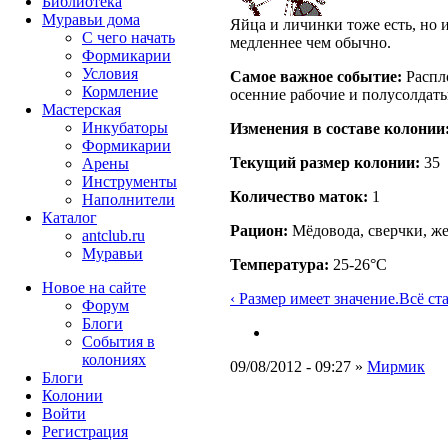
Библиотека
Муравьи дома
Яйца и личинки тоже есть, но и
С чего начать
медленнее чем обычно.
Формикарии
Условия
Самое важное событие:
Распло
Кормление
осенние рабочие и полусолдаты
Мастерская
Инкубаторы
Изменения в составе кoлонии
Формикарии
Текущий размер кoлонии:
35
Арены
Инструменты
Количество маток:
1
Наполнители
Каталог
Рацион:
Мёдовода, сверчки, жел
antclub.ru
Муравьи
Температура:
25-26°C
Новое на сайте
‹ Размер имеет значение.
Всё ста
Форум
Блоги
События в
колониях
09/08/2012 - 09:27 »
Мирмик
Блоги
Колонии
Войти
Peгиcтpaция