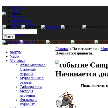
Форум
ЧаВо
Муравьи
Библиотека
Муравьи дома
Мастерская
Каталог
antclub.ru
Главная
»
Пользователи
»
Мир
Форум
Начинается диапауза.
ЧаВо
Муравьи
Campo
Атлас муравьёв
Строение
Начинается ди
муравья
Муравейник в
разрезе
Пользователь п
Таблица лёта
Методы
изучения
Фильмы о
муравьях