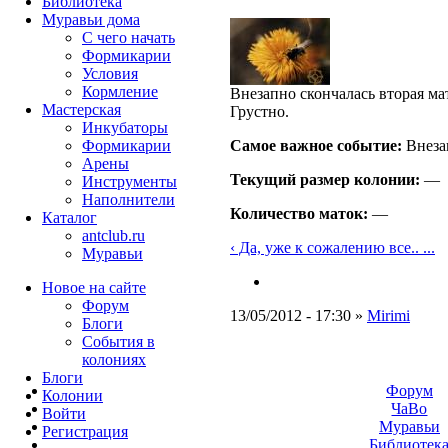
Библиотека
Муравьи дома
С чего начать
Формикарии
Условия
Кормление
Внезапно скончалась вторая мат
Мастерская
Грустно.
Инкубаторы
Формикарии
Самое важное событие:
Внезап
Арены
Текущий размер кoлонии:
—
Инструменты
Наполнители
Количество маток:
—
Каталог
antclub.ru
‹ Да, уже к сожалению все.. ...
Муравьи
Новое на сайте
Форум
13/05/2012 - 17:30 »
Mirimi
Блоги
События в
колониях
Блоги
Форум
Колонии
ЧаВо
Войти
Муравьи
Peгиcтpaция
Библиотек