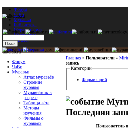
Форум
ЧаВо
Муравьи
Библиотека
Муравьи дома
Мастерская
Каталог
antclub.ru
Главная
»
Пользователи
»
Miri
Форум
запись
ЧаВо
Категории
Муравьи
Атлас муравьёв
Формикарий
Строение
муравья
Муравейник в
разрезе
Myrmi
Таблица лёта
Методы
Последняя зап
изучения
Фильмы о
муравьях
Пользователь п