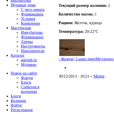
Библиотека
Муравьи дома
Текущий размер кoлонии:
2
С чего начать
Количество маток:
1
Формикарии
Условия
Рацион:
Желток, курица
Кормление
Мастерская
Температура:
20-22°C
Инкубаторы
Формикарии
Арены
Инструменты
Наполнители
Каталог
‹ Живем
^ Lasius niger
Медленно 
antclub.ru
Муравьи
Новое на сайте
30/12/2013 - 10:21 »
Mirimi
Форум
Блоги
События в
колониях
Блоги
Колонии
Войти
Peгиcтpaция