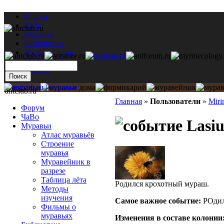
Форум
ЧаВо
Муравьи
Библиотека
Муравьи дома
Мастерская
Каталог
antclub.ru
Главная
»
Пользователи
»
Miri
Форум
ЧаВо
Lasiu
Муравьи
Атлас муравьёв
Строение
муравья
Муравейник в
разрезе
Таблица лёта
Родился крохотный мураш.
Методы
изучения
Самое важное событие:
РОдил
Фильмы о
муравьях
Изменения в составе кoлонии