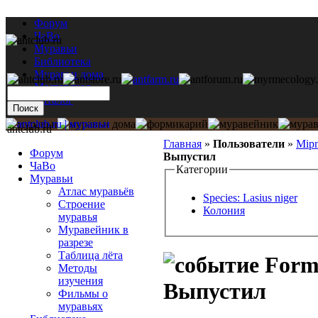
Форум
ЧаВо
Муравьи
Библиотека
Муравьи дома
Мастерская
Каталог
antclub.ru
Главная
»
Пользователи
»
Mipm
Форум
Выпустил
ЧаВо
Категории
Муравьи
Атлас муравьёв
Species: Lasius niger
Строение
Колония
муравья
Муравейник в
разрезе
Таблица лёта
Formi
Методы
изучения
Выпустил
Фильмы о
муравьях