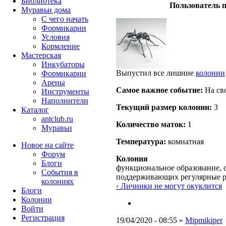
Библиотека
Пользователь п
Муравьи дома
С чего начать
Формикарии
Условия
Кормление
Мастерская
Инкубаторы
Выпустил все лишние
колонии
Формикарии
Арены
Самое важное событие:
На св
Инструменты
Наполнители
Текущий размер кoлонии:
3
Каталог
antclub.ru
Количество маток:
1
Муравьи
Температура:
комнатная
Новое на сайте
Форум
Колония
Блоги
функциональное образование, с
События в
поддерживающих регулярные 
колониях
‹ Личинки не могут окуклится
Блоги
Колонии
Войти
Peгиcтpaция
19/04/2020 - 08:55 »
Mipmikiper