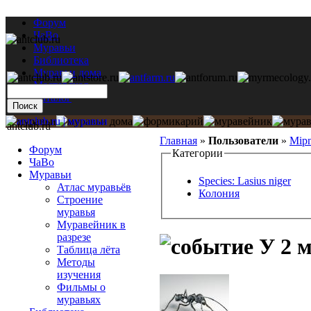
Форум
ЧаВо
Муравьи
Библиотека
Муравьи дома
Мастерская
Каталог
antclub.ru
Главная
»
Пользователи
»
Mipm
Форум
Категории
ЧаВо
Муравьи
Species: Lasius niger
Атлас муравьёв
Колония
Строение
муравья
Муравейник в
разрезе
У 2 м
Таблица лёта
Методы
изучения
Фильмы о
муравьях