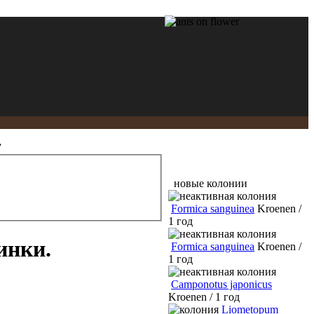
.
новые колонии
Formica sanguinea
Kroenen /
1 год
инки.
Formica sanguinea
Kroenen /
1 год
Camponotus japonicus
Kroenen / 1 год
Liometopum