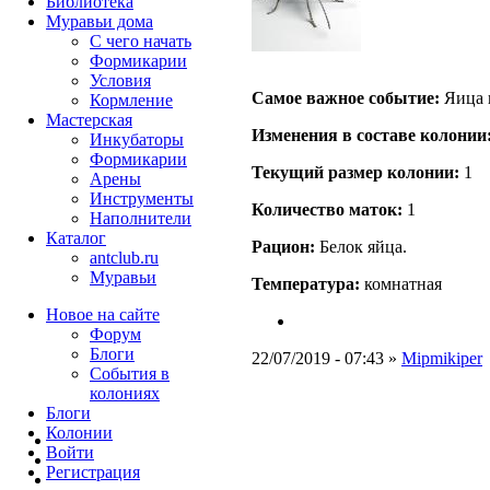
Библиотека
Муравьи дома
С чего начать
Формикарии
Условия
Самое важное событие:
Яица 
Кормление
Мастерская
Изменения в составе кoлонии
Инкубаторы
Формикарии
Текущий размер кoлонии:
1
Арены
Инструменты
Количество маток:
1
Наполнители
Каталог
Рацион:
Белок яйца.
antclub.ru
Муравьи
Температура:
комнатная
Новое на сайте
Форум
Блоги
22/07/2019 - 07:43 »
Mipmikiper
События в
колониях
Блоги
Колонии
Войти
Peгиcтpaция