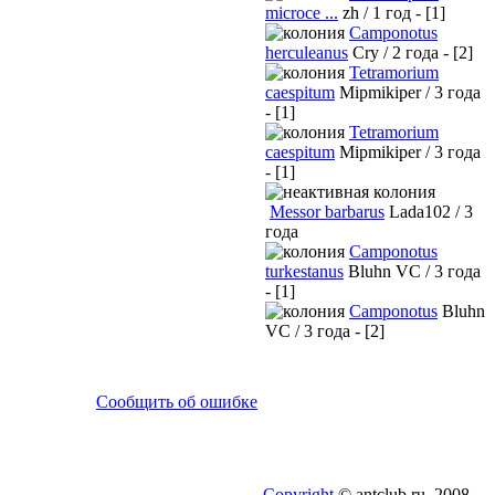
microce ...
zh / 1 год - [1]
Camponotus
herculeanus
Cry / 2 года - [2]
Tetramorium
caespitum
Mipmikiper / 3 года
- [1]
Tetramorium
caespitum
Mipmikiper / 3 года
- [1]
Messor barbarus
Lada102 / 3
года
Camponotus
turkestanus
Bluhn VC / 3 года
- [1]
Camponotus
Bluhn
VC / 3 года - [2]
Сообщить об ошибке
Copyright
© antclub.ru, 2008-