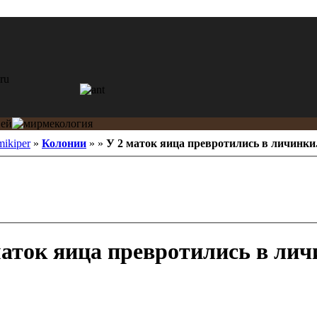
ikiper
»
Колонии
»
»
У 2 маток яица превротились в личинки
аток яица превротились в лич