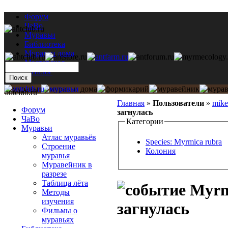
Форум
ЧаВо
Муравьи
Библиотека
Муравьи дома
Мастерская
Каталог
antclub.ru
Главная
»
Пользователи
»
mik
Форум
загнулась
ЧаВо
Категории
Муравьи
Атлас муравьёв
Species: Myrmica rubra
Строение
Колония
муравья
Муравейник в
разрезе
Таблица лёта
Myrmi
Методы
изучения
загнулась
Фильмы о
муравьях