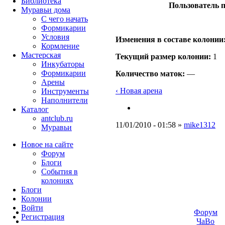
Библиотека
Пользователь п
Муравьи дома
С чего начать
Формикарии
Условия
Изменения в составе кoлонии
Кормление
Мастерская
Текущий размер кoлонии:
1
Инкубаторы
Формикарии
Количество маток:
—
Арены
‹ Новая арена
Инструменты
Наполнители
Каталог
antclub.ru
11/01/2010 - 01:58 »
mike1312
Муравьи
Новое на сайте
Форум
Блоги
События в
колониях
Блоги
Колонии
Войти
Форум
Peгиcтpaция
ЧаВо