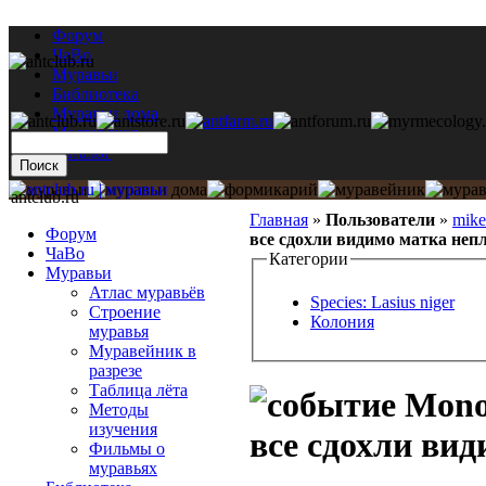
Форум
ЧаВо
Муравьи
Библиотека
Муравьи дома
Мастерская
Каталог
antclub.ru
Главная
»
Пользователи
»
mik
Форум
все сдохли видимо матка неп
ЧаВо
Категории
Муравьи
Атлас муравьёв
Species: Lasius niger
Строение
Колония
муравья
Муравейник в
разрезе
Таблица лёта
Mono
Методы
изучения
все сдохли ви
Фильмы о
муравьях