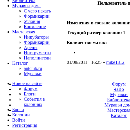
Библиотека
Пользователь п
Муравьи дома
С чего начать
Формикарии
Условия
Изменения в составе кoлонии
Кормление
Мастерская
Текущий размер кoлонии:
1
Инкубаторы
Формикарии
Количество маток:
—
Арены
Инструменты
Наполнители
01/08/2011 - 16:25 »
mike1312
Каталог
antclub.ru
Муравьи
Новое на сайте
Форум
Форум
ЧаВо
Блоги
Муравьи
События в
Библиотек
колониях
Муравьи до
Блоги
Мастерска
Колонии
Каталог
Войти
Peгиcтpaция