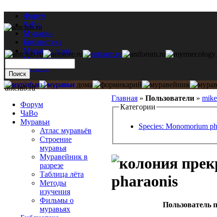
Форум
ЧаВо
Муравьи
Библиотека
Муравьи дома
Мастерская
Каталог
antclub.ru
Главная
»
Пользователи
»
mik
Форум
Категории
ЧаВо
Муравьи
Species: Monomorium ph
Атлас муравьёв
Строение
муравья
Муравейник в
разрезе
Таблица лёта
pharaonis
Методы
изучения
Фильмы о
Пользователь п
муравьях