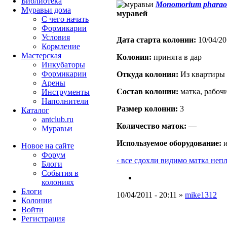
Библиотека
Monomorium pharao
Муравьи дома
муравей
С чего начать
Формикарии
Условия
Дата старта кoлонии:
10/04/20
Кормление
Мастерская
Кoлония:
принята в дар
Инкубаторы
Формикарии
Откуда кoлония:
Из квартиры 
Арены
Состав кoлонии:
матка, рабоч
Инструменты
Наполнители
Размер кoлонии:
3
Каталог
antclub.ru
Количество маток:
—
Муравьи
Используемое оборудование:
и
Новое на сайте
Форум
‹ все сдохли видимо матка неп
Блоги
События в
колониях
Блоги
10/04/2011 - 20:11 »
mike1312
Колонии
Войти
Peгиcтpaция