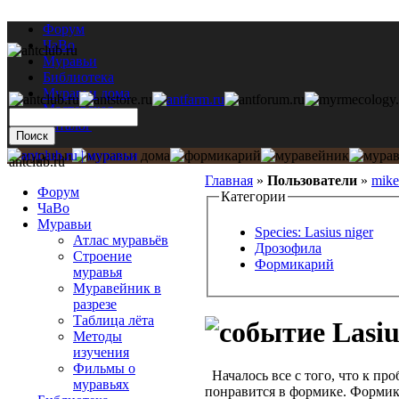
Форум
ЧаВо
Муравьи
Библиотека
Муравьи дома
Мастерская
Каталог
antclub.ru
Главная
»
Пользователи
»
mik
Форум
Категории
ЧаВо
Муравьи
Species: Lasius niger
Атлас муравьёв
Дрозофила
Строение
Формикарий
муравья
Муравейник в
разрезе
Таблица лёта
Lasiu
Методы
изучения
Фильмы о
Началось все с того, что к пр
муравьях
понравится в формике. Формик