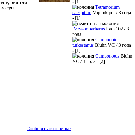
- [1]
лать, они там
Tetramorium
у едят.
caespitum
Mipmikiper / 3 года
- [1]
Messor barbarus
Lada102 / 3
года
Camponotus
turkestanus
Bluhn VC / 3 года
- [1]
Camponotus
Bluhn
VC / 3 года - [2]
Сообщить об ошибке