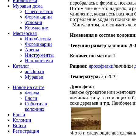
Библиотека
перебралась в формик, несколь
Муравьи дома
Потом мне все это надоело, я 
С чего начать
удивление, когда весь расплод 
Формикарии
потребление воды из поилки в
Условия
Минус в том, что снимать чере
Кормление
Мастерская
Изменения в составе кoлонии
Инкубаторы
Формикарии
Текущий размер кoлонии:
200
Арены
Инструменты
Количество маток:
1
Наполнители
Каталог
Рацион:
дрозофилки
/личинки
antclub.ru
Температура:
25-26°C
Муравьи
Дрозофила
Новое на сайте
мелкое буроватое или желтоват
Форум
личинки живут в гниющих и бр
Блоги
соке деревьев и т.д. Наиболее
События в
колониях
Блоги
Колонии
Войти
Peгиcтpaция
Фото и следующие два сделаны