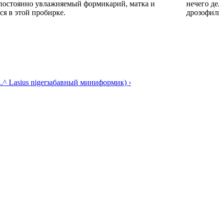
 постоянно увлажняемый формикарий, матка и
нечего де
ся в этой пробирке.
дрозофилк
.
^ Lasius niger
забавный миниформик) ›