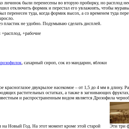
ко личинок были перенесены во вторую пробирку, но расплод не
решил отключить формик и перестал его увлажнять, чтобы муравь
был перенесен туда, когда формик высох, а со временем туда пере
ыросло.
з пластик не удобно. Подумываю сделать дисплей.
:
+расплод, +рабочие
дрозофилок
, сахарный сироп, сок из мандарин, яблоки
ое красноглазое двукрылое насекомое – от 1,5 до 4 мм в длину. 
одящих растительных остатках, а также в загнивающих фруктах
 известным и распространенным видом является Дрозофила чернобр
 на Новый Год. На этот момент кроме этой старой
Эти три ф