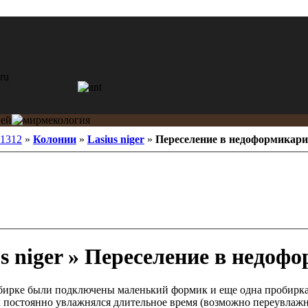
e1312
»
Колонии
»
Lasius niger
»
Переселение в недоформикар
s niger » Переселение в недоф
обирке были подключены маленький формик и еще одна пробирка 
 постоянно увлажнялся длительное время (возможно переувлажня