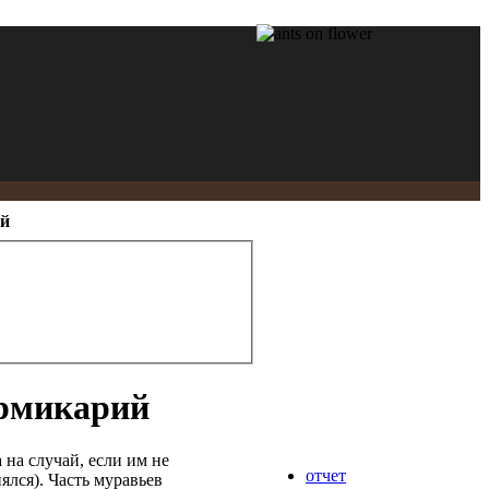
ий
ормикарий
на случай, если им не
отчет
лся). Часть муравьев