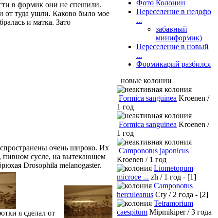
Фото Колонии
сти в формик они не спешили.
Переселение в недофо
и от туда ушли. Каково было мое
...
бралась и матка. Зато
забавный
миниформик)
Переселение в новый
...
Формикарий разбился
новые колонии
Formica sanguinea
Kroenen /
1 год
Formica sanguinea
Kroenen /
1 год
Распространены очень широко. Их
Camponotus japonicus
, пивном сусле, на вытекающем
Kroenen / 1 год
юхая Drosophila melanogaster.
Liometopum
microce ...
zh / 1 год - [1]
Camponotus
herculeanus
Cry / 2 года - [2]
Tetramorium
caespitum
Mipmikiper / 3 года
отки я сделал от