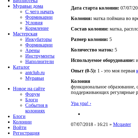
Библиотека
Муравьи дома
Дата старта кoлонии:
07/07/20
С чего начать
Формикарии
Кoлония:
матка поймана во вр
Условия
Кормление
Состав кoлонии:
матка, распл
Мастерская
Инкубаторы
Размер кoлонии:
5
Формикарии
Количество маток:
5
Арены
Инструменты
Используемое оборудование:
и
Наполнители
Каталог
Опыт (0-5):
1 - это моя первая
antclub.ru
Муравьи
Колония
функциональное образование, с
Новое на сайте
поддерживающих регулярные 
Форум
Блоги
Ура ура! ›
События в
колониях
Блоги
Колонии
07/07/2018 - 16:21 »
Mcqaster
Войти
Peгиcтpaция