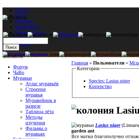
Форум
ЧаВо
Муравьи
Библиотека
Муравьи дома
Мастерская
Каталог
antclub.ru
Главная
»
Пользователи
»
Mcqa
Форум
Категории
ЧаВо
Муравьи
Species: Lasius niger
Атлас муравьёв
Киперство
Строение
муравья
Муравейник в
разрезе
Lasiu
Таблица лёта
Методы
изучения
Lasius niger
(Linnaeu
Фильмы о
garden ant
муравьях
Все матки благополучно отлож