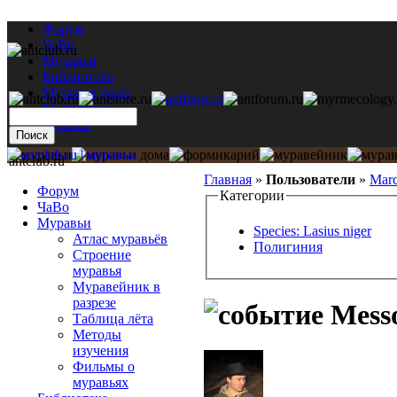
Форум
ЧаВо
Муравьи
Библиотека
Муравьи дома
Мастерская
Каталог
antclub.ru
Главная
»
Пользователи
»
Mar
Форум
Категории
ЧаВо
Муравьи
Species: Lasius niger
Атлас муравьёв
Полигиния
Строение
муравья
Муравейник в
разрезе
Messo
Таблица лёта
Методы
изучения
Фильмы о
муравьях