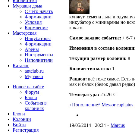
Библиотека
Муравьи дома
С чего начать
Формикарии
кунжут, семена льна и одуванч
Условия
инкубатор с миниарены но вско
Кормление
как-то.
Мастерская
Самое важное событие:
+ 6-7 
Инкубаторы
Формикарии
Изменения в составе кoлонии
Арены
Инструменты
Текущий размер кoлонии:
8
Наполнители
Каталог
Количество маток:
1
antclub.ru
Муравьи
Рацион:
всё тоже самое. Есть 
мак и белок (белок давал редко)
Новое на сайте
Форум
Температура:
25-26°C
Блоги
События в
‹ Пополнение
^ Messor capitatus
колониях
Блоги
Колонии
Войти
19/05/2014 - 20:34 »
Marcus
Peгиcтpaция