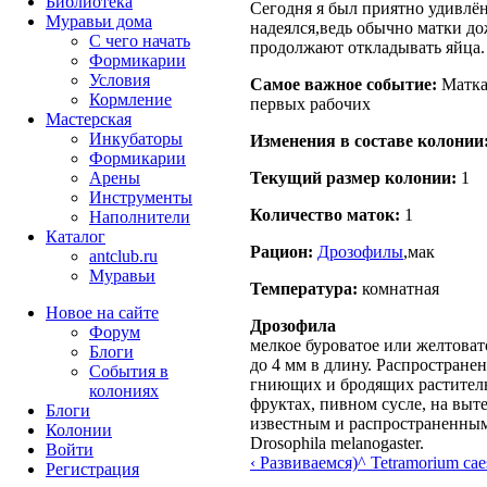
Библиотека
Сегодня я был приятно удивлён
Муравьи дома
надеялся,ведь обычно матки д
С чего начать
продолжают откладывать яйца.
Формикарии
Условия
Самое важное событие:
Матка
Кормление
первых рабочих
Мастерская
Инкубаторы
Изменения в составе кoлонии
Формикарии
Текущий размер кoлонии:
1
Арены
Инструменты
Количество маток:
1
Наполнители
Каталог
Рацион:
Дрозофилы
,мак
antclub.ru
Муравьи
Температура:
комнатная
Новое на сайте
Дрозофила
Форум
мелкое буроватое или желтовато
Блоги
до 4 мм в длину. Распростране
События в
гниющих и бродящих раститель
колониях
фруктах, пивном сусле, на выт
Блоги
известным и распространенным
Колонии
Drosophila melanogaster.
Войти
‹ Развиваемся)
^ Tetramorium cae
Peгиcтpaция