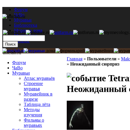
Форум
ЧаВо
Муравьи
Библиотека
Муравьи дома
Мастерская
Каталог
antclub.ru
Главная
»
Пользователи
»
Mak
Форум
»
Неожиданный сюрприз
ЧаВо
Муравьи
Tetra
Атлас муравьёв
Строение
Неожиданный 
муравья
Муравейник в
разрезе
Таблица лёта
Методы
изучения
Фильмы о
муравьях