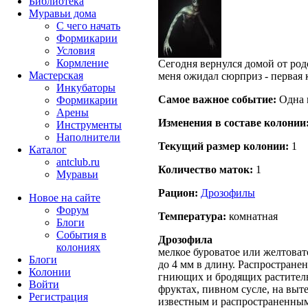
Библиотека
Муравьи дома
С чего начать
Формикарии
Условия
Кормление
Сегодня вернулся домой от род
Мастерская
меня ожидал сюрприз - первая 
Инкубаторы
Самое важное событие:
Одна 
Формикарии
Арены
Изменения в составе кoлонии
Инструменты
Наполнители
Текущий размер кoлонии:
1
Каталог
antclub.ru
Количество маток:
1
Муравьи
Рацион:
Дрозофилы
Новое на сайте
Форум
Температура:
комнатная
Блоги
События в
Дрозофила
колониях
мелкое буроватое или желтовато
Блоги
до 4 мм в длину. Распростране
Колонии
гниющих и бродящих раститель
Войти
фруктах, пивном сусле, на выт
Peгиcтpaция
известным и распространенным