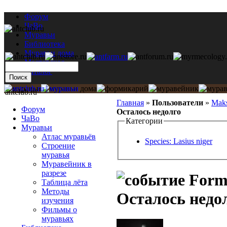
Форум
ЧаВо
Муравьи
Библиотека
Муравьи дома
Мастерская
Каталог
antclub.ru
Главная
»
Пользователи
»
Mak
Форум
Осталось недолго
ЧаВо
Категории
Муравьи
Атлас муравьёв
Species: Lasius niger
Строение
муравья
Муравейник в
разрезе
Formi
Таблица лёта
Методы
Осталось недо
изучения
Фильмы о
муравьях