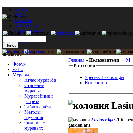
Форум
ЧаВо
Муравьи
Библиотека
Муравьи дома
Мастерская
Каталог
antclub.ru
Главная
»
Пользователи
»
_M_
Форум
Категории
ЧаВо
Муравьи
Species: Lasius niger
Атлас муравьёв
Киперство
Строение
муравья
Муравейник в
разрезе
Lasiu
Таблица лёта
Методы
изучения
Lasius niger
(Linnaeu
Фильмы о
garden ant
муравьях