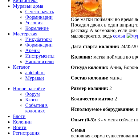
Библиотека
Муравьи дома
С чего начать
Формикарии
Обе матки пойманы во время лё
Условия
Посадил двоих в один шприц т.
Кормление
рассажу. А возможно, если они 
Мастерская
маловероятно, ведь
семьи
Инкубаторы
Формикарии
Дата старта кoлонии:
24/05/20
Арены
Инструменты
Кoлония:
матка поймана во вр
Наполнители
Каталог
Откуда кoлония:
Анна, Вороне
antclub.ru
Состав кoлонии:
матка
Муравьи
Размер кoлонии:
2
Новое на сайте
Форум
Количество маток:
2
Блоги
События в
Используемое оборудование:
и
колониях
Блоги
Опыт (0-5):
3 - у меня сейчас 
Колонии
Войти
Семья
Peгиcтpaция
основная форма существования