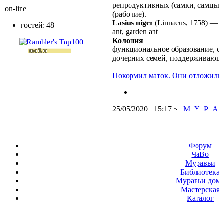
репродуктивных (самки, самцы
on-line
(рабочие).
Lasius niger
(Linnaeus, 1758)
гостей: 48
ant, garden ant
Колония
функциональное образование, 
дочерних семей, поддерживаю
Покормил маток. Они отложили 
25/05/2020 - 15:17 »
_M_Y_P_A
Форум
ЧаВо
Муравьи
Библиотек
Муравьи до
Мастерска
Каталог