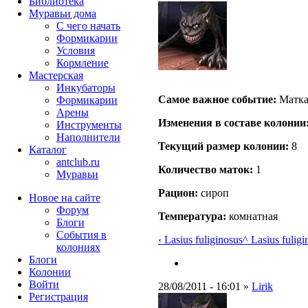
Библиотека
Муравьи дома
С чего начать
Формикарии
Условия
Кормление
Мастерская
Инкубаторы
Самое важное событие:
Матка
Формикарии
Арены
Изменения в составе кoлонии
Инструменты
Наполнители
Текущий размер кoлонии:
8
Каталог
antclub.ru
Количество маток:
1
Муравьи
Рацион:
сироп
Новое на сайте
Форум
Температура:
комнатная
Блоги
События в
‹ Lasius fuliginosus
^ Lasius fuligi
колониях
Блоги
Колонии
Войти
28/08/2011 - 16:01 »
Lirik
Peгиcтpaция