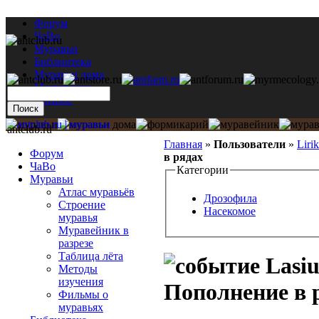
Форум
ЧаВо
Муравьи
Библиотека
Муравьи дома
Мастерская
Каталог
antclub.ru
Главная
»
Пользователи
»
Lirik
Форум
в рядах
ЧаВо
Категории
Муравьи
Атлас муравьёв
Дрозофила
Строение
Насекомое
муравья
Муравейник в
разрезе
Таблица лёта
Lasius
Методы
изучения
Пополнение в 
Фильмы о
муравьях