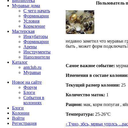
Библиотека
Пользователь п
Муравьи дома
С чего начать
Формикарии
Условия
Кормление
Мастерская
Инкубаторы
недавно заметил что муравьи гр
Формикарии
быть , может форм подключать
Арены
Инструменты
Наполнители
Каталог
Самое важное событие:
мурмаш
antclub.ru
Муравьи
Изменения в составе кoлонии
Новое на сайте
Текущий размер кoлонии:
25
Форум
Блоги
Количество маток:
1
События в
колониях
Рацион:
мак, корм попугая , яй
Блоги
Колонии
Температура:
25-26°C
Войти
Peгиcтpaция
‹ Тчно, збсь, мрвьи упрлсь ...
ра