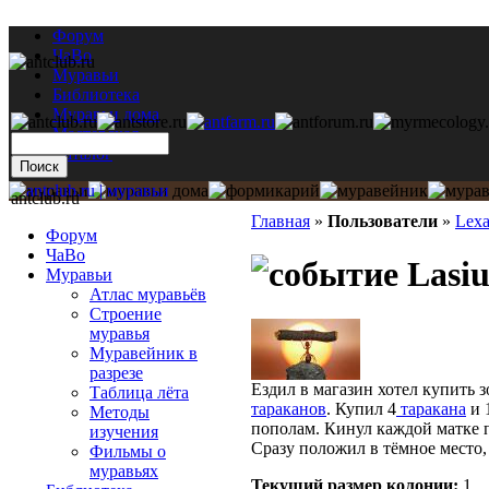
Форум
ЧаВо
Муравьи
Библиотека
Муравьи дома
Мастерская
Каталог
antclub.ru
Главная
»
Пользователи
»
Lex
Форум
ЧаВо
Lasiu
Муравьи
Атлас муравьёв
Строение
муравья
Муравейник в
разрезе
Ездил в магазин хотел купить з
Таблица лёта
тараканов
. Купил 4
таракана
и 
Методы
пополам. Кинул каждой матке п
изучения
Сразу положил в тёмное место, 
Фильмы о
муравьях
Текущий размер кoлонии:
1