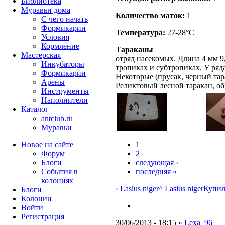
Библиотека
Муравьи дома
Количество маток:
1
С чего начать
Формикарии
Температура:
27-28°C
Условия
Кормление
Тараканы
Мастерская
отряд насекомых. Длина 4 мм 9
Инкубаторы
тропиках и субтропиках. У ряд
Формикарии
Некоторые (прусак, черный тар
Арены
Реликтовый лесной таракан, о
Инструменты
Наполнители
Каталог
antclub.ru
Муравьи
1
Новое на сайте
2
Форум
следующая ›
Блоги
последняя »
События в
колониях
‹ Lasius niger
^ Lasius niger
Купил 
Блоги
Колонии
Войти
Peгиcтpaция
30/06/2013 - 18:15 »
Lexa_96