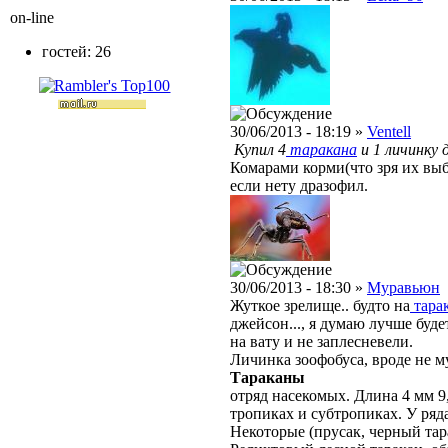
on-line
гостей: 26
30/06/2013 - 18:19 »
Ventell
Купил 4
таракана
и 1 личинку 
Комарами корми(что зря их вы
если нету дразофил.
30/06/2013 - 18:30 »
Муравьюн
Жуткое зрелище.. будто на
тара
джейсон..., я думаю лучше буд
на вату и не заплесневели.
Личинка зоофобуса, вроде не 
Тараканы
отряд насекомых. Длина 4 мм 9
тропиках и субтропиках. У ряд
Некоторые (прусак, черный тар