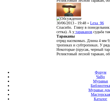
Реликтовый лесной таракан, о
30/06/2013 - 19:48 »
Lexa_96
Спасибо. Гляну в понедельник 
сетка). А у
тараканов
судьба так
Тараканы
отряд насекомых. Длина 4 мм 9
тропиках и субтропиках. У ряд
Некоторые (прусак, черный тар
Реликтовый лесной таракан, о
Форум
ЧаВо
Муравьи
Библиотек
Муравьи до
Мастерска
Каталог