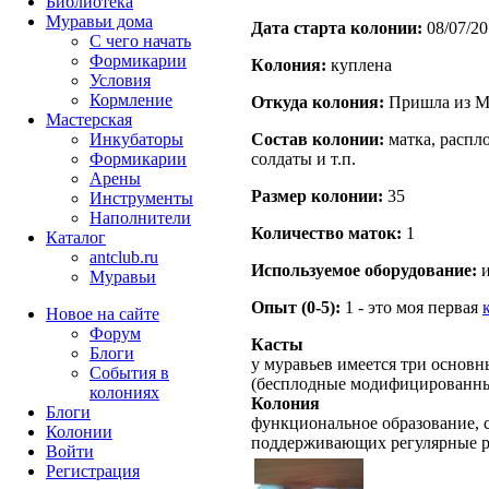
Библиотека
Муравьи дома
Дата старта кoлонии:
08/07/20
С чего начать
Формикарии
Кoлония:
куплена
Условия
Кормление
Откуда кoлония:
Пришла из Мо
Мастерская
Инкубаторы
Состав кoлонии:
матка, распло
Формикарии
солдаты и т.п.
Арены
Размер кoлонии:
35
Инструменты
Наполнители
Количество маток:
1
Каталог
antclub.ru
Используемое оборудование:
и
Муравьи
Опыт (0-5):
1 - это моя первая
Новое на сайте
Форум
Касты
Блоги
у муравьев имеется три основн
События в
(бесплодные модифицированны
колониях
Колония
Блоги
функциональное образование, с
Колонии
поддерживающих регулярные 
Войти
Peгиcтpaция