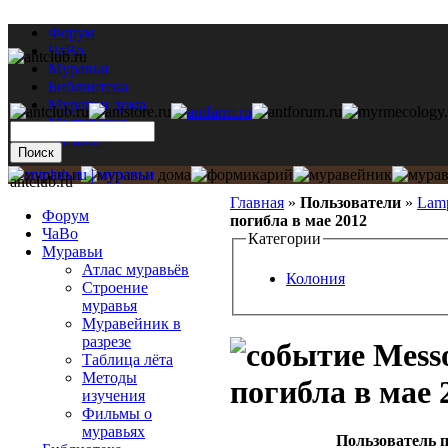
Форум
ЧаВо
Муравьи
Библиотека
Муравьи дома
Мастерская
Каталог
antclub.ru
Главная
»
Пользователи
»
Lam
Форум
погибла в мае 2012
ЧаВо
Категории
Муравьи
Атлас муравьёв
Колония
Строение
муравья
Муравейник в
разрезе
Messo
Таблица лёта
Методы
погибла в мае 
изучения
Фильмы о
муравьях
Пользователь п