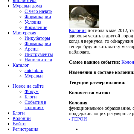
Библиотека
Муравьи дома
С чего начать
Формикарии
Условия
Кормление
Колония
погибла в мае 2012, т
Мастерская
здоровья уехать в другой город
Инкубаторы
когда я вернулся, то обнаруж
Формикарии
теперь буду искать матку месс
Арены
наблюдать.
Инструменты
Наполнители
Самое важное событие:
Коло
Каталог
antclub.ru
Изменения в составе кoлонии
Муравьи
Текущий размер кoлонии:
1
Новое на сайте
Форум
Количество маток:
—
Блоги
События в
Колония
колониях
функциональное образование, с
Блоги
поддерживающих регулярные 
Колонии
‹ ГЕРОИ
Войти
Peгиcтpaция