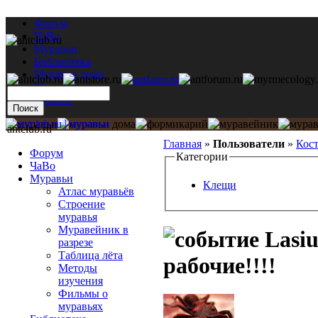
Форум
ЧаВо
Муравьи
Библиотека
Муравьи дома
Мастерская
Каталог
antclub.ru
Главная
»
Пользователи
»
Кос
Форум
Категории
ЧаВо
Муравьи
Клещи
Атлас муравьёв
Строение
муравья
Муравейник в
Lasiu
разрезе
Таблица лёта
рабочие!!!!
Методы
изучения
Фильмы о
муравьях