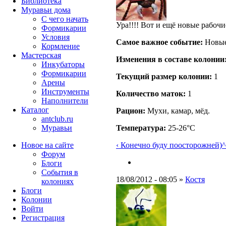
Библиотека
Муравьи дома
С чего начать
Ура!!!! Вот и ещё новые рабочи
Формикарии
Условия
Самое важное событие:
Новые 
Кормление
Мастерская
Изменения в составе кoлонии
Инкубаторы
Формикарии
Текущий размер кoлонии:
1
Арены
Инструменты
Количество маток:
1
Наполнители
Каталог
Рацион:
Мухи, камар, мёд.
antclub.ru
Муравьи
Температура:
25-26°C
Новое на сайте
‹ Конечно буду поосторожней)
^
Форум
Блоги
События в
18/08/2012 - 08:05 »
Костя
колониях
Блоги
Колонии
Войти
Peгиcтpaция