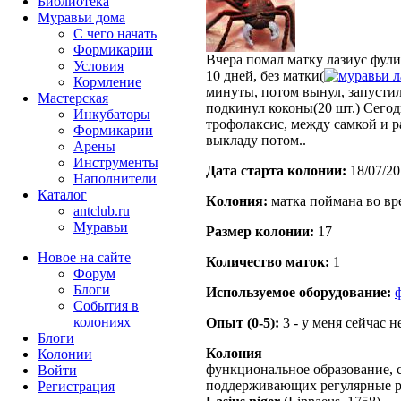
Библиотека
Муравьи дома
С чего начать
Формикарии
Вчера помал матку лазиус фул
Условия
10 дней, без матки(
л
Кормление
минуты, потом вынул, запустил
Мастерская
подкинул коконы(20 шт.) Сегод
Инкубаторы
трофолаксис, между самкой и р
Формикарии
выкладу потом..
Арены
Инструменты
Дата старта кoлонии:
18/07/20
Наполнители
Каталог
Кoлония:
матка поймана во вр
antclub.ru
Муравьи
Размер кoлонии:
17
Новое на сайте
Количество маток:
1
Форум
Блоги
Используемое оборудование:
События в
колониях
Опыт (0-5):
3 - у меня сейчас 
Блоги
Колония
Колонии
функциональное образование, с
Войти
поддерживающих регулярные 
Peгиcтpaция