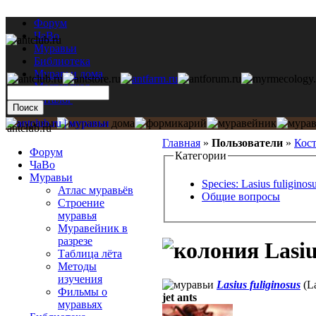
Форум
ЧаВо
Муравьи
Библиотека
Муравьи дома
Мастерская
Каталог
antclub.ru
Главная
»
Пользователи
»
Кос
Форум
Категории
ЧаВо
Муравьи
Species: Lasius fuliginos
Атлас муравьёв
Общие вопросы
Строение
муравья
Муравейник в
разрезе
Lasiu
Таблица лёта
Методы
изучения
Lasius fuliginosus
(La
Фильмы о
jet ants
муравьях