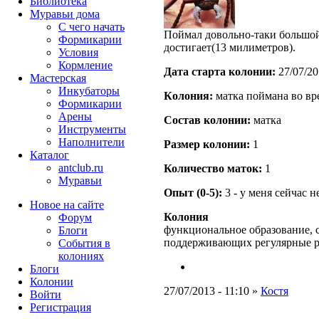
Библиотека
Муравьи дома
С чего начать
Поймал довольно-таки большой
Формикарии
достигает(13 милиметров).
Условия
Кормление
Дата старта кoлонии:
27/07/20
Мастерская
Инкубаторы
Кoлония:
матка поймана во вр
Формикарии
Арены
Состав кoлонии:
матка
Инструменты
Наполнители
Размер кoлонии:
1
Каталог
antclub.ru
Количество маток:
1
Муравьи
Опыт (0-5):
3 - у меня сейчас 
Новое на сайте
Колония
Форум
функциональное образование, с
Блоги
поддерживающих регулярные 
События в
колониях
Блоги
Колонии
27/07/2013 - 11:10 »
Костя
Войти
Peгиcтpaция