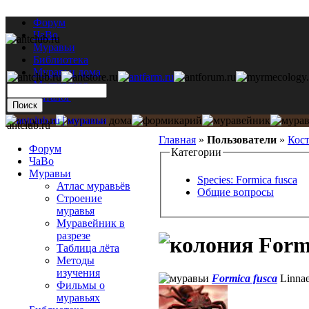
Форум
ЧаВо
Муравьи
Библиотека
Муравьи дома
Мастерская
Каталог
antclub.ru
Главная
»
Пользователи
»
Кос
Форум
Категории
ЧаВо
Муравьи
Species: Formica fusca
Атлас муравьёв
Общие вопросы
Строение
муравья
Муравейник в
разрезе
Formi
Таблица лёта
Методы
изучения
Formica fusca
Linnae
Фильмы о
муравьях