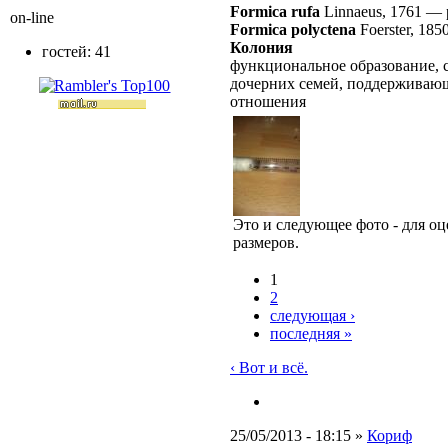
Formica rufa
Linnaeus, 1761
—
on-line
Formica polyctena
Foerster, 185
Колония
гостей: 41
функциональное образование, 
дочерних семей, поддерживаю
отношения
Это и следующее фото - для оц
размеров.
1
2
следующая ›
последняя »
‹ Вот и всё.
25/05/2013 - 18:15 »
Кориф