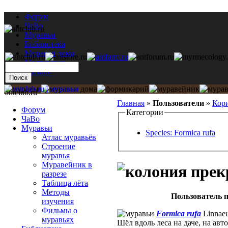
Форум
ЧаВо
Муравьи
Библиотека
Муравьи дома
Мастерская
Каталог
antclub.ru
Главная
»
Пользователи
»
Кор
Форум
Категории
ЧаВо
Муравьи
Species: Formica rufa
Атлас муравьёв
Строение
муравья
Муравейник в
разрезе
Таблица лёта
Методы
Пользователь п
изучения
Фильмы о
Formica rufa
Linnaeu
муравьях
Шёл вдоль леса на даче, на авт