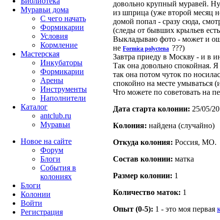
Библиотека
довольно крупный муравей. Ну
Муравьи дома
из шприца (уже второй месяц н
С чего начать
домой попал - сразу сюда, смот
Формикарии
(следы от бывших крыльев ест
Условия
Выкладываю фото - может и оши
Кормление
не
???)
Formica polyctena
Мастерская
Завтра приеду в Москву - и в и
Инкубаторы
Так она довольно спокойная. Я 
Формикарии
так она потом чуток по носилась
Арены
спокойно на месте умываться (и
Инструменты
Что можете по советовать на пе
Наполнители
Каталог
Дата старта кoлонии:
25/05/20
antclub.ru
Муравьи
Кoлония:
найдена (случайно)
Новое на сайте
Откуда кoлония:
Россия, МО.
Форум
Блоги
Состав кoлонии:
матка
События в
Размер кoлонии:
1
колониях
Блоги
Количество маток:
1
Колонии
Войти
Опыт (0-5):
1 - это моя первая
Peгиcтpaция