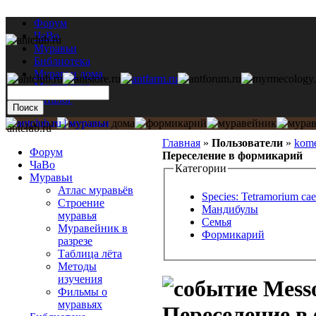
Форум
ЧаВо
Муравьи
Библиотека
Муравьи дома
Мастерская
Каталог
antclub.ru
Главная
»
Пользователи
»
kome
Форум
Переселение в формикарий
ЧаВо
Категории
Муравьи
Атлас муравьёв
Species: Tetramorium ca
Строение
Мандибулы
муравья
Семья
Муравейник в
Формикарий
разрезе
Таблица лёта
Методы
изучения
Messo
Фильмы о
муравьях
Переселение в