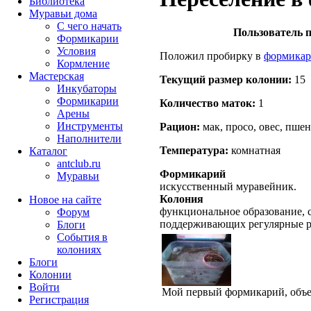
Библиотека
Муравьи дома
С чего начать
Пользователь п
Формикарии
Условия
Положил пробирку в
формика
Кормление
Мастерская
Текущий размер кoлонии:
15
Инкубаторы
Формикарии
Количество маток:
1
Арены
Инструменты
Рацион:
мак, просо, овес, пше
Наполнители
Температура:
комнатная
Каталог
antclub.ru
Формикарий
Муравьи
искусственный муравейник.
Колония
Новое на сайте
функциональное образование, с
Форум
поддерживающих регулярные 
Блоги
События в
колониях
Блоги
Колонии
Войти
Мой первый формикарий, объе
Peгиcтpaция