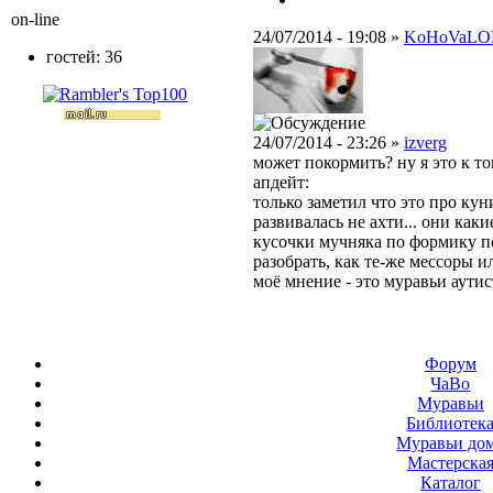
on-line
24/07/2014 - 19:08 »
KoHoVaLO
гостей: 36
24/07/2014 - 23:26 »
izverg
может покормить? ну я это к т
апдейт:
только заметил что это про ку
развивалась не ахти... они какие
кусочки мучняка по формику по
разобрать, как те-же мессоры и
моё мнение - это муравьи аутис
Форум
ЧаВо
Муравьи
Библиотек
Муравьи до
Мастерска
Каталог