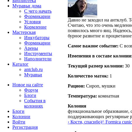
Библиотека
Муравьи дома
С чего начать
Формикарии
Давно не заходил на антклуб. 
Условия
Считаю, что это очень медленн
Кормление
появилось много яиц. Надеюсь,
Мастерская
бурное развитие и процветание
Инкубаторы
Формикарии
Самое важное событие:
С воз
Арены
Инструменты
Изменения в составе кoлонии
Наполнители
Каталог
Текущий размер кoлонии:
30
antclub.ru
Муравьи
Количество маток:
1
Новое на сайте
Рацион:
Сироп, мушки
Форум
Блоги
Температура:
комнатная
События в
колониях
Колония
Блоги
функциональное образование, с
Колонии
поддерживающих регулярные 
Войти
‹ Костя, спасибо)
^ Formica cunic
Peгиcтpaция