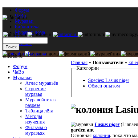
Форум
ЧаВо
Муравьи
Библиотека
Муравьи дома
Мастерская
Каталог
antclub.ru
Главная
»
Пользователи
»
kill
Форум
Категории
ЧаВо
Муравьи
Species: Lasius niger
Атлас муравьёв
Обмен опытом
Строение
муравья
Муравейник в
разрезе
Lasiu
Таблица лёта
Методы
изучения
Lasius niger
(Linnaeu
Фильмы о
garden ant
муравьях
Основная
колония
. пока-что м