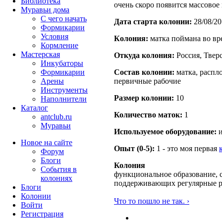
Библиотека
очень скоро появится массовое
Муравьи дома
С чего начать
Дата старта кoлонии:
28/08/20
Формикарии
Условия
Кoлония:
матка поймана во вр
Кормление
Мастерская
Откуда кoлония:
Россия, Тверс
Инкубаторы
Формикарии
Состав кoлонии:
матка, распло
Арены
первичные рабочие
Инструменты
Размер кoлонии:
10
Наполнители
Каталог
Количество маток:
1
antclub.ru
Муравьи
Используемое оборудование:
и
Новое на сайте
Опыт (0-5):
1 - это моя первая
Форум
Блоги
Колония
События в
функциональное образование, с
колониях
поддерживающих регулярные 
Блоги
Колонии
Что то пошло не так. ›
Войти
Peгиcтpaция