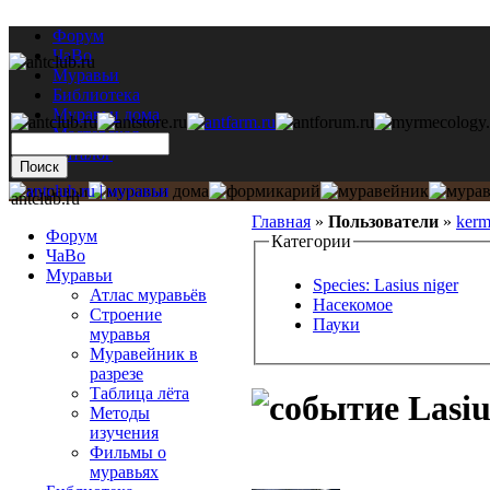
Форум
ЧаВо
Муравьи
Библиотека
Муравьи дома
Мастерская
Каталог
antclub.ru
Главная
»
Пользователи
»
kerm
Форум
Категории
ЧаВо
Муравьи
Species: Lasius niger
Атлас муравьёв
Насекомое
Строение
Пауки
муравья
Муравейник в
разрезе
Таблица лёта
Lasiu
Методы
изучения
Фильмы о
муравьях