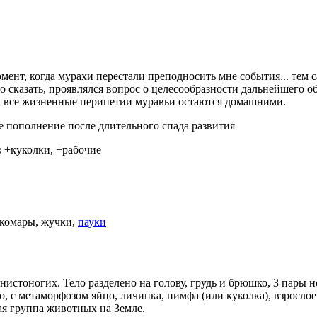
ент, когда мурахи перестали преподносить мне события... тем
 сказать, проявлялся вопрос о целесообразности дальнейшего 
на все жизненные перипетии муравьи остаются домашними.
 пополнение после длительного спада развития
:
+куколки, +рабочие
 комары, жучки,
пауки
нистоногих. Тело разделено на голову, грудь и брюшко, 3 пары 
о, с метаморфозом яйцо, личинка, нимфа (или куколка), взрослое
ая группа животных на Земле.