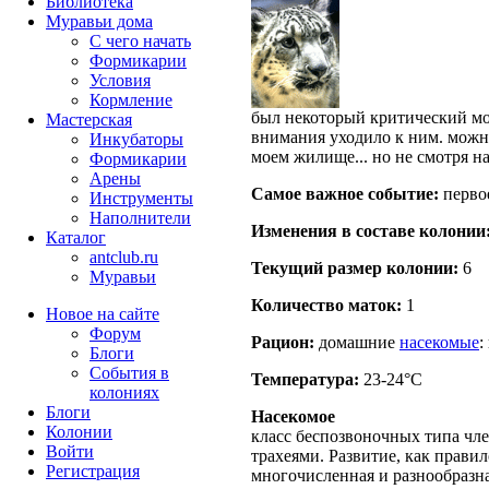
Библиотека
Муравьи дома
С чего начать
Формикарии
Условия
Кормление
был некоторый критический мом
Мастерская
внимания уходило к ним. можно
Инкубаторы
моем жилище... но не смотря 
Формикарии
Арены
Самое важное событие:
первое
Инструменты
Наполнители
Изменения в составе кoлонии
Каталог
antclub.ru
Текущий размер кoлонии:
6
Муравьи
Количество маток:
1
Новое на сайте
Форум
Рацион:
домашние
насекомые
:
Блоги
События в
Температура:
23-24°C
колониях
Блоги
Насекомое
Колонии
класс беспозвоночных типа чле
Войти
трахеями. Развитие, как правил
Peгиcтpaция
многочисленная и разнообразн