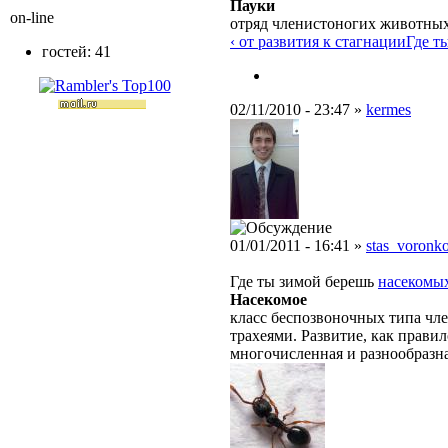
Пауки
on-line
отряд членистоногих животных 
‹ от развития к стагнации
Где ты
гостей: 41
02/11/2010 - 23:47 »
kermes
01/01/2011 - 16:41 »
stas_voronk
Где ты зимой берешь
насекомы
Насекомое
класс беспозвоночных типа чле
трахеями. Развитие, как правил
многочисленная и разнообразн