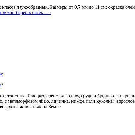
класса паукообразных. Размеры от 0,7 мм до 11 см; окраска очен
 зимой берешь насек ... ›
ov
х
?
нистоногих. Тело разделено на голову, грудь и брюшко, 3 пары 
о, с метаморфозом яйцо, личинка, нимфа (или куколка), взрослое
ая группа животных на Земле.