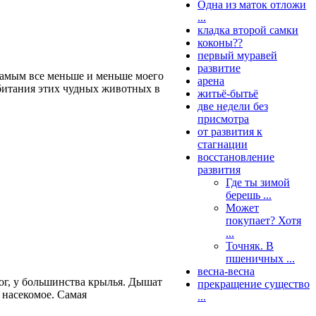
Одна из маток отложи
...
кладка второй самки
коконы??
первый муравей
развитие
 самым все меньше и меньше моего
арена
обитания этих чудных животных в
житьё-бытьё
две недели без
присмотра
от развития к
стагнации
восстановление
развития
Где ты зимой
берешь ...
Может
покупает? Хотя
...
Точняк. В
пшеничных ...
весна-весна
ног, у большинства крылья. Дышат
прекращение существо
 насекомое. Самая
...