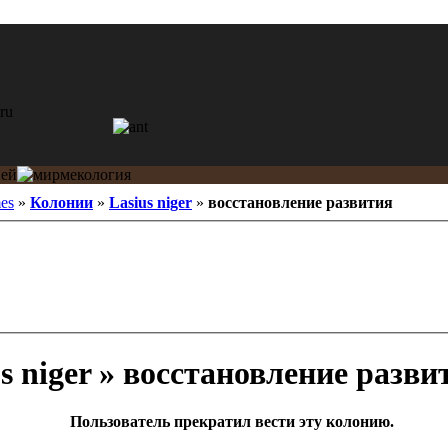
es
»
Колонии
»
Lasius niger
»
восстановление развития
s niger » восстановление разви
Пользователь прекратил вести эту колонию.