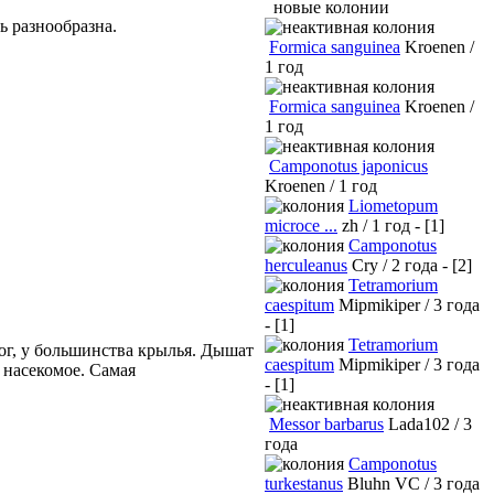
новые колонии
ь разнообразна.
Formica sanguinea
Kroenen /
1 год
Formica sanguinea
Kroenen /
1 год
Camponotus japonicus
Kroenen / 1 год
Liometopum
microce ...
zh / 1 год - [1]
Camponotus
herculeanus
Cry / 2 года - [2]
Tetramorium
caespitum
Mipmikiper / 3 года
- [1]
Tetramorium
ног, у большинства крылья. Дышат
caespitum
Mipmikiper / 3 года
 насекомое. Самая
- [1]
Messor barbarus
Lada102 / 3
года
Camponotus
turkestanus
Bluhn VC / 3 года