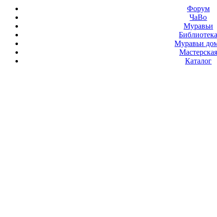
Форум
ЧаВо
Муравьи
Библиотек
Муравьи до
Мастерска
Каталог