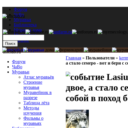
Форум
ЧаВо
Муравьи
Библиотека
Муравьи дома
Мастерская
Каталог
antclub.ru
Главная
»
Пользователи
»
kerm
Форум
а стало семеро - вот и бери с
ЧаВо
Муравьи
Lasiu
Атлас муравьёв
Строение
двое, а стало с
муравья
Муравейник в
собой в поход
разрезе
Таблица лёта
Методы
изучения
Фильмы о
муравьях