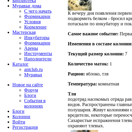
Библиотека
Муравьи дома
С чего начать
К вечеру дня появления первен
Формикарии
подкормить белком - бросил к
Условия
потаскали по инкубатору и пока
Кормление
Мастерская
Самое важное событие:
Первая
Инкубаторы
Формикарии
Изменения в составе кoлонии
Арены
Инструменты
Текущий размер кoлонии:
7
Наполнители
Количество маток:
1
Каталог
antclub.ru
Рацион:
яблоко, тля
Муравьи
Температура:
комнатная
Новое на сайте
Форум
Тли
Блоги
подотряд насекомых отряда рав
События в
видов. Распространены главны
колониях
полушария. Живут колониями н
Блоги
вредители, некоторые переносч
Колонии
Сахаристые испражнения тлевы
Войти
охраняют тлевых.
Peгиcтpaция