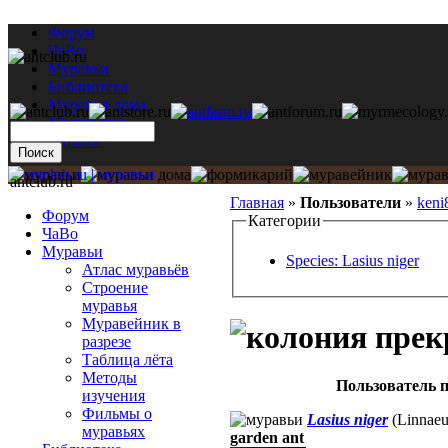
Форум
ЧаВо
Муравьи
Библиотека
Муравьи дома
Мастерская
Каталог
antclub.ru
Главная
»
Пользователи
»
keni
Форум
Категории
ЧаВо
Муравьи
Species: Lasius niger
Атлас муравьёв
Строение
муравья
Муравейник в
разрезе
Таблица лёта
Методы
Пользователь п
изучения
Фильмы о
Lasius niger
(Linnaeu
муравьях
garden ant