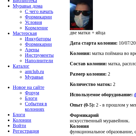
Библиотека
Муравьи дома
С чего начать
Формикарии
Условия
Кормление
две матки + яйца
Мастерская
Инкубаторы
Дата старта кoлонии:
10/07/20
Формикарии
Арены
Кoлония:
матка поймана во вр
Инструменты
Наполнители
Состав кoлонии:
матка, распл
Каталог
antclub.ru
Размер кoлонии:
2
Муравьи
Количество маток:
2
Новое на сайте
Форум
Используемое оборудование:
Блоги
События в
Опыт (0-5):
2 - в прошлом у м
колониях
Блоги
Формикарий
Колонии
искусственный муравейник.
Войти
Колония
Peгиcтpaция
функциональное образование, с