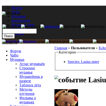
Форум
ЧаВо
Муравьи
Библиотека
Муравьи дома
Мастерская
Каталог
antclub.ru
Главная
»
Пользователи
»
Keks
Форум
Категории
ЧаВо
Муравьи
Species: Lasius niger
Атлас муравьёв
Строение
муравья
Муравейник в
Lasiu
разрезе
Таблица лёта
Методы
изучения
Фильмы о
муравьях