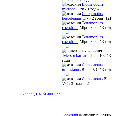
Liometopum
microce ...
zh / 1 год - [1]
Camponotus
herculeanus
Cry / 2 года - [2]
Tetramorium
caespitum
Mipmikiper / 3 года
- [1]
Tetramorium
caespitum
Mipmikiper / 3 года
- [1]
Messor barbarus
Lada102 / 3
года
Camponotus
turkestanus
Bluhn VC / 3 года
- [1]
Camponotus
Bluhn
VC / 3 года - [2]
Сообщить об ошибке
Copyright
© antclub.ru, 2008-