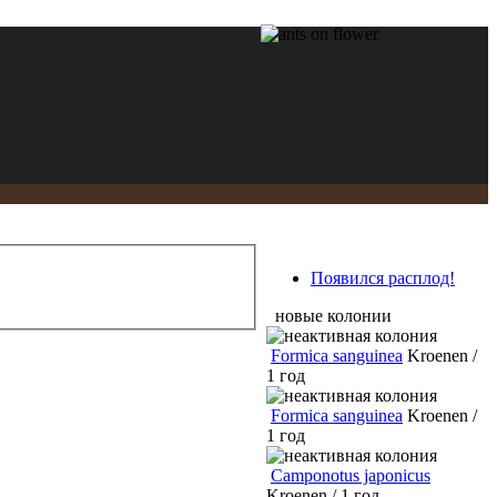
Появился расплод!
новые колонии
Formica sanguinea
Kroenen /
1 год
Formica sanguinea
Kroenen /
1 год
Camponotus japonicus
Kroenen / 1 год