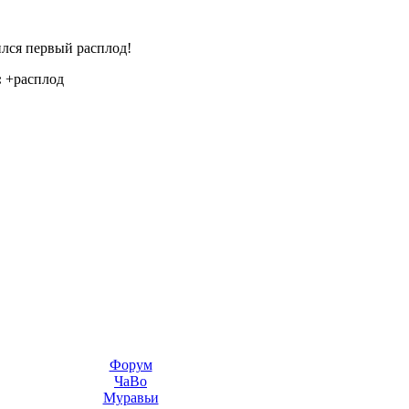
лся первый расплод!
:
+расплод
Форум
ЧаВо
Муравьи