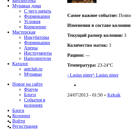
Библиотека
Муравьи дома
С чего начать
Самое важное событие:
Появи
Формикарии
Условия
Изменения в составе кoлонии
Кормление
Мастерская
Текущий размер кoлонии:
3
Инкубаторы
Формикарии
Количество маток:
3
Арены
Инструменты
Рацион:
---
Наполнители
Каталог
Температура:
23-24°C
antclub.ru
Муравьи
‹ Lasius niger
^ Lasius niger
Новое на сайте
Форум
Блоги
24/07/2013 - 01:50 »
Keksik
События в
колониях
Блоги
Колонии
Войти
Peгиcтpaция