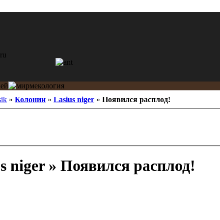
ik
»
Колонии
»
Lasius niger
»
Появился расплод!
s niger » Появился расплод!