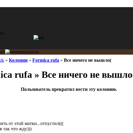
ik
»
Колонии
»
Formica rufa
»
Все ничего не вышло(
ca rufa » Все ничего не вышло
Пользователь прекратил вести эту колонию.
ть от этой матки...отпустил(((
 так что жду)))