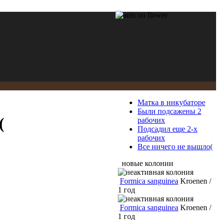
Матка в инкубаторе
Были подсажены 2
(
рабочих
Подсадил еще 2-х
рабочих
Все ничего не вышло(
новые колонии
Formica sanguinea
Kroenen /
1 год
Formica sanguinea
Kroenen /
1 год