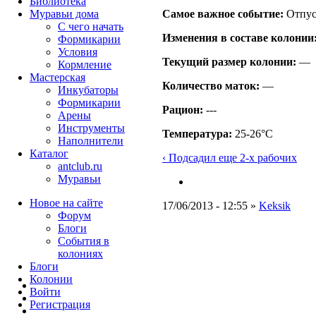
Библиотека
Самое важное событие:
Отпус
Муравьи дома
С чего начать
Изменения в составе кoлонии
Формикарии
Условия
Текущий размер кoлонии:
—
Кормление
Мастерская
Количество маток:
—
Инкубаторы
Формикарии
Рацион:
---
Арены
Инструменты
Температура:
25-26°C
Наполнители
Каталог
‹ Подсадил еще 2-х рабочих
antclub.ru
Муравьи
Новое на сайте
17/06/2013 - 12:55 »
Keksik
Форум
Блоги
События в
колониях
Блоги
Колонии
Войти
Peгиcтpaция