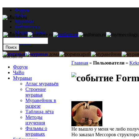
Форум
ЧаВо
Муравьи
Библиотека
Муравьи дома
Мастерская
Каталог
antclub.ru
Главная
»
Пользователи
»
Keks
Форум
ЧаВо
Formi
Муравьи
Атлас муравьёв
Строение
муравья
Муравейник в
разрезе
Таблица лёта
Методы
изучения
Фильмы о
Не вышло у меня че либо получи
муравьях
Но заказал Мессоров структоров