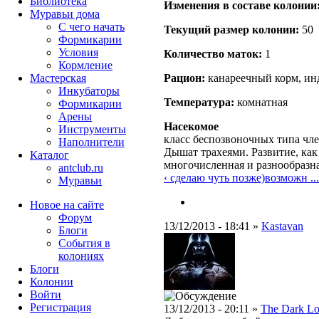
Библиотека
Изменения в составе кoлонии
Муравьи дома
С чего начать
Текущий размер кoлонии:
50
Формикарии
Условия
Количество маток:
1
Кормление
Мастерская
Рацион:
канареечный корм, инд
Инкубаторы
Температура:
комнатная
Формикарии
Арены
Насекомое
Инструменты
класс беспозвоночных типа чле
Наполнители
Дышат трахеями. Развитие, как
Каталог
многочисленная и разнообразн
antclub.ru
‹ сделаю чуть позже)возможн ...
Муравьи
Новое на сайте
Форум
13/12/2013 - 18:41 »
Kastavan
Блоги
События в
колониях
Блоги
Колонии
Войти
Peгиcтpaция
13/12/2013 - 20:11 »
The Dark Lo