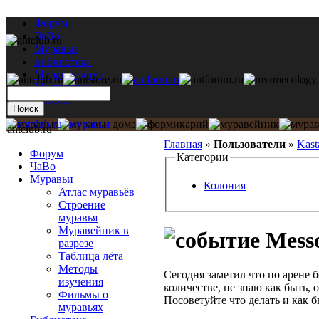
Форум
ЧаВо
Муравьи
Библиотека
Муравьи дома
Мастерская
Каталог
antclub.ru
Главная
»
Пользователи
»
Kast
Форум
Категории
ЧаВо
Муравьи
Колония
Атлас муравьёв
Строение
муравья
Муравейник в
Messo
разрезе
Таблица лёта
Методы
Сегодня заметил что по арене 
изучения
количестве, не знаю как быть, 
Фильмы о
Посоветуйте что делать и как б
муравьях