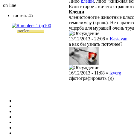
Либо
клещи
, либо "книжная во
on-line
Если второе - ничего страшного
Клещи
гостей: 45
членистоногие животные класс
гемолимфу (кровь). Не парази
ущерба для мурашей очень труд
13/12/2013 - 22:08 »
Kastavan
а как бы узнать поточнее?
16/12/2013 - 11:08 »
izverg
сфотографировать ))))