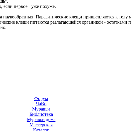
шь".
, если первое - уже похуже.
а паукообразных. Паразитические клещи прикрепляются к телу м
тические клещи питаются разлагающейся органикой - остатками 
но.
Форум
ЧаВо
Муравьи
Библиотека
Муравьи дома
Мастерская
Каталог