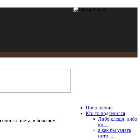
Пополнение
Кто то подселился
Либо клещи, либо
есочного цвета, в большом
кн ...
а как бы узнать
пото ...