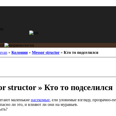
avan
»
Колонии
»
Messor structor
»
Кто то подселился
r structor » Кто то подселился
бегают маленькие
насекомые
, ели уловимые взгляду, прозрачно-п
опасно ли это, и влияют ли они на муравьев.
ыть?