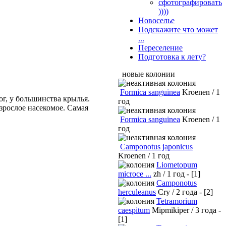
сфотографировать
))))
Новоселье
Подскажите что может
...
Переселение
Подготовка к лету?
новые колонии
Formica sanguinea
Kroenen / 1
ог, у большинства крылья.
год
зрослое насекомое. Самая
Formica sanguinea
Kroenen / 1
год
Camponotus japonicus
Kroenen / 1 год
Liometopum
microce ...
zh / 1 год - [1]
Camponotus
herculeanus
Cry / 2 года - [2]
Tetramorium
caespitum
Mipmikiper / 3 года -
[1]