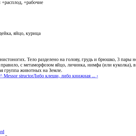
:
+расплод, +рабочие
ейка, яйцо, курица
нистоногих. Тело разделено на голову, грудь и брюшко, 3 пары н
 правило, с метаморфозом яйцо, личинка, нимфа (или куколка), в
ая группа животных на Земле.
^ Messor structor
Либо клещи, либо книжная ... ›
rd