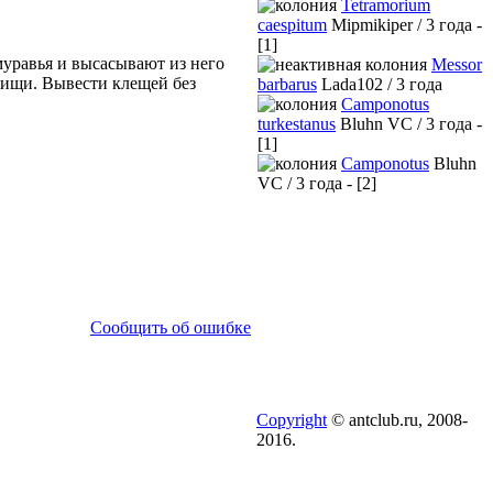
Tetramorium
caespitum
Mipmikiper / 3 года -
[1]
уравья и высасывают из него
Messor
пищи. Вывести клещей без
barbarus
Lada102 / 3 года
Camponotus
turkestanus
Bluhn VC / 3 года -
[1]
Camponotus
Bluhn
VC / 3 года - [2]
Сообщить об ошибке
Copyright
© antclub.ru, 2008-
2016.