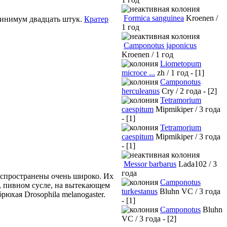
Formica sanguinea
Kroenen /
 минимум двадцать штук.
Кратер
1 год
Camponotus japonicus
Kroenen / 1 год
Liometopum
microce ...
zh / 1 год - [1]
Camponotus
herculeanus
Cry / 2 года - [2]
Tetramorium
caespitum
Mipmikiper / 3 года
- [1]
Tetramorium
caespitum
Mipmikiper / 3 года
- [1]
Messor barbarus
Lada102 / 3
года
Распространены очень широко. Их
Camponotus
, пивном сусле, на вытекающем
turkestanus
Bluhn VC / 3 года
юхая Drosophila melanogaster.
- [1]
Camponotus
Bluhn
VC / 3 года - [2]