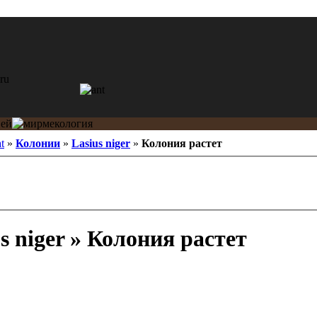
t
»
Колонии
»
Lasius niger
»
Колония растет
s niger » Колония растет