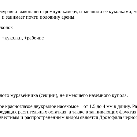
 муравьи выкопали огромную камеру, и завалили её куколками,
, и занимает почти половину арены.
уколок
:
+куколки, +рабочие
лого муравейника (секции), не имеющего наземного купола.
ое красноглазое двукрылое насекомое – от 1,5 до 4 мм в длину. 
одящих растительных остатках, а также в загнивающих фруктах
 известным и распространенным видом является Дрозофила чернобр