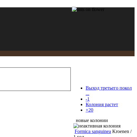
Выход третьего покол
...
-1
Колония растет
+20
новые колонии
Formica sanguinea
Kroenen /
1 год