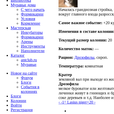
Библиотека
Муравьи дома
С чего начать
Началась грандиозная стройка,
Формикарии
вокруг главного входа разросся
Условия
Самое важное событие:
+20 к
Кормление
Мастерская
Изменения в составе кoлонии
Инкубаторы
Формикарии
Текущий размер кoлонии:
20
Арены
Инструменты
Количество маток:
—
Наполнители
Каталог
Рацион:
Дрозофилы
, сироп.
antclub.ru
Муравьи
Температура:
комнатная
Новое на сайте
Кратер
Форум
земляной вал при выходе из жи
Блоги
Дрозофила
События в
мелкое буроватое или желтоват
колониях
личинки живут в гниющих и бр
Блоги
соке деревьев и т.д. Наиболее
Колонии
‹ -1
^ Lasius niger
+20 ›
Войти
Peгиcтpaция