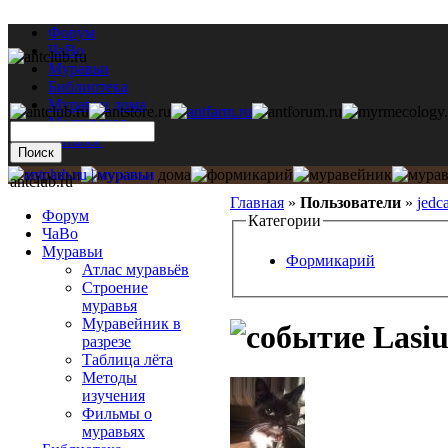
Форум
ЧаВо
Муравьи
Библиотека
Муравьи дома
Мастерская
Каталог
antclub.ru
Главная
»
Пользователи
»
jedca
Форум
Категории
ЧаВо
Муравьи
Формикарий
Атлас муравьёв
Строение
муравья
Муравейник в
Lasiu
разрезе
Таблица лёта
Методы
изучения
Фильмы о
муравьях